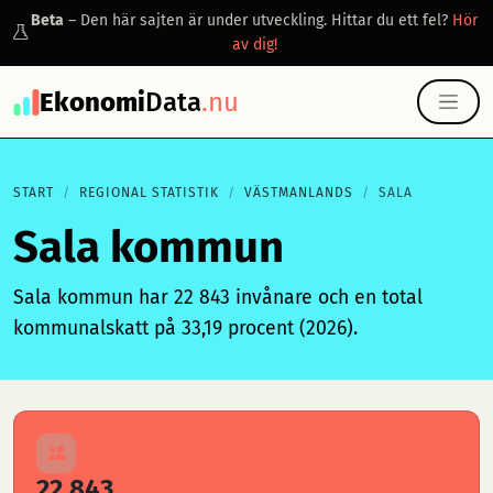
Beta
– Den här sajten är under utveckling. Hittar du ett fel?
Hör
av dig!
Ekonomi
Data
.nu
START
REGIONAL STATISTIK
VÄSTMANLANDS
SALA
Sala kommun
Sala kommun har 22 843 invånare och en total
kommunalskatt på 33,19 procent (2026).
22 843