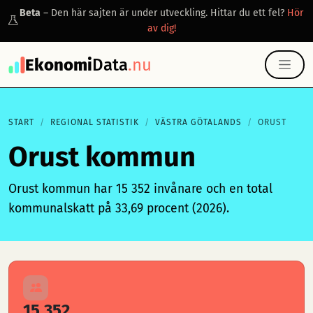
Beta
– Den här sajten är under utveckling. Hittar du ett fel?
Hör
av dig!
Ekonomi
Data
.nu
START
REGIONAL STATISTIK
VÄSTRA GÖTALANDS
ORUST
Orust kommun
Orust kommun har 15 352 invånare och en total
kommunalskatt på 33,69 procent (2026).
15 352