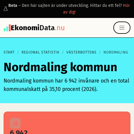
Beta
– Den här sajten är under utveckling. Hittar du ett fel?
Hör
av dig!
Ekonomi
Data
.nu
START
REGIONAL STATISTIK
VÄSTERBOTTENS
NORDMALING
Nordmaling kommun
Nordmaling kommun har 6 942 invånare och en total
kommunalskatt på 35,10 procent (2026).
6 942