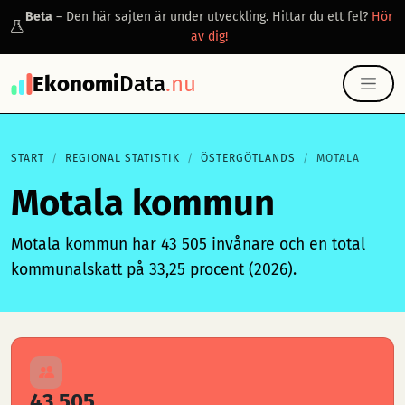
Beta
– Den här sajten är under utveckling. Hittar du ett fel?
Hör
av dig!
Ekonomi
Data
.nu
START
REGIONAL STATISTIK
ÖSTERGÖTLANDS
MOTALA
Motala kommun
Motala kommun har 43 505 invånare och en total
kommunalskatt på 33,25 procent (2026).
43 505