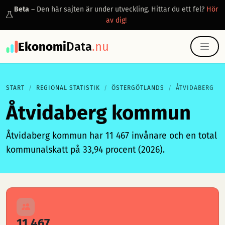
Beta
– Den här sajten är under utveckling. Hittar du ett fel?
Hör
av dig!
Ekonomi
Data
.nu
START
REGIONAL STATISTIK
ÖSTERGÖTLANDS
ÅTVIDABERG
Åtvidaberg kommun
Åtvidaberg kommun har 11 467 invånare och en total
kommunalskatt på 33,94 procent (2026).
11 467