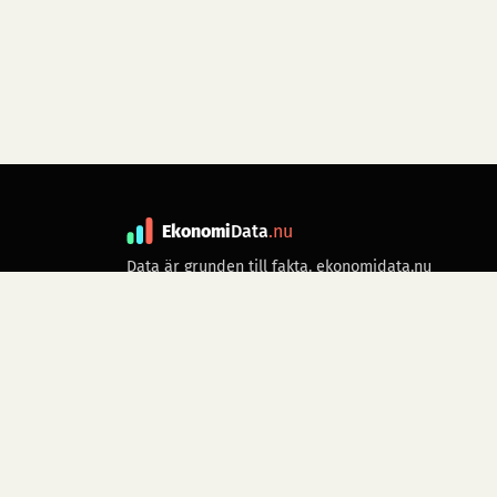
Ekonomi
Data
.nu
Data är grunden till fakta. ekonomidata.nu
drivs av folkrörelsen
Skiftet
. Hör av dig till
kontakt@ekonomidata.nu
om du har
förbättringsförslag.
Datakällor:
SCB, Riksbanken,
Ekonomistyrningsverket,
Twelve Data
för
börsdata i realtid