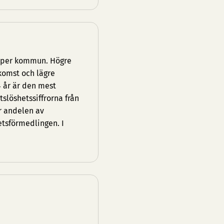
g per kommun. Högre
komst och lägre
4 år är den mest
löshetssiffrorna från
r andelen av
etsförmedlingen. I