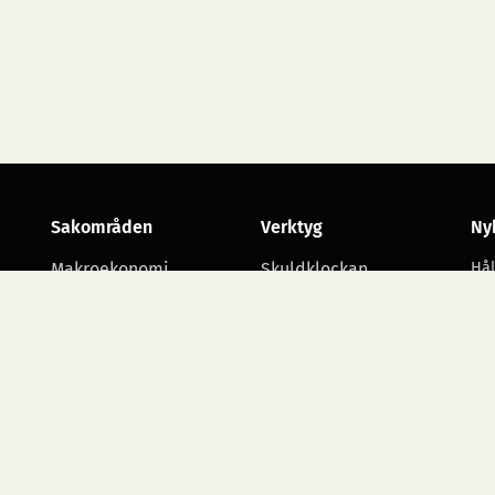
Sakområden
Verktyg
Ny
Makroekonomi
Skuldklockan
Hål
utv
Skatt
Opinionsmätningar
Arbetsmarknad
Statsbudgetens
utgiftsområden
Företagande
Starta namninsamling
Alla sakområden
Ko
ko