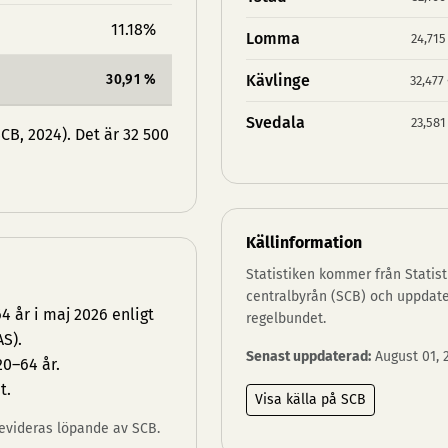
11.18%
Lomma
24,715
30,91 %
Kävlinge
32,477
Svedala
23,581
B, 2024). Det är 32 500
Källinformation
Statistiken kommer från Statist
centralbyrån (SCB) och uppdat
 år i maj 2026 enligt
regelbundet.
S).
Senast uppdaterad:
August 01, 
20–64 år.
t.
Visa källa på SCB
 revideras löpande av SCB.