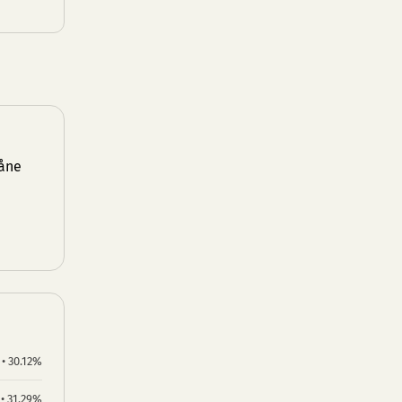
åne
 • 30.12%
 • 31.29%