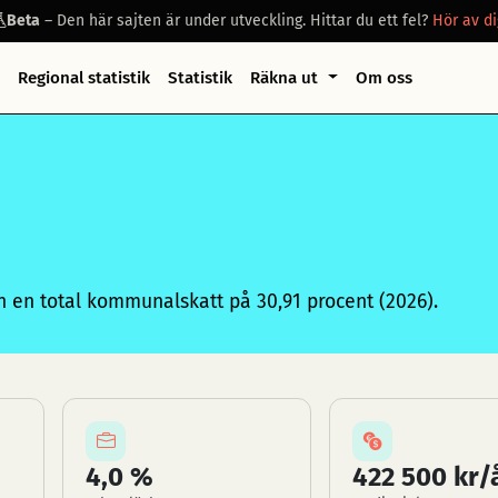
Beta
– Den här sajten är under utveckling. Hittar du ett fel?
Hör av di
Regional statistik
Statistik
Räkna ut
Om oss
en total kommunalskatt på 30,91 procent (2026).
4,0 %
422 500 kr/