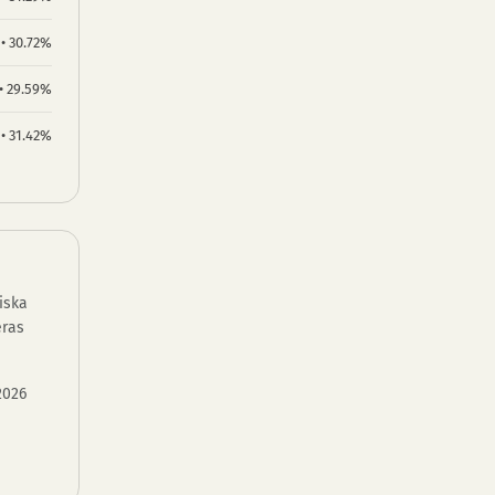
 • 30.72%
 • 29.59%
 • 31.42%
iska
eras
2026