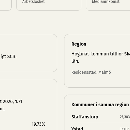
Arbetslöshet
Medianinkomst
Region
Höganäs kommun tillhör
Sk
igt SCB.
län
.
Residensstad: Malmö
 2026, 1.71
Kommuner i samma region
nt.
Staffanstorp
27,303
19.73%
Ystad
32,106