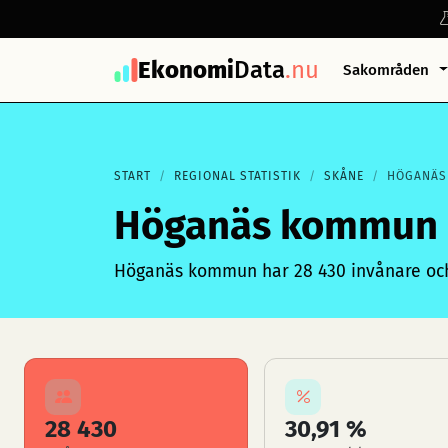
Ekonomi
Data
.nu
Sakområden
START
REGIONAL STATISTIK
SKÅNE
HÖGANÄS
Höganäs kommun
Höganäs kommun har 28 430 invånare och 
28 430
30,91 %