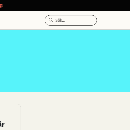
g!
år