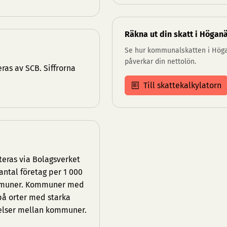
Räkna ut din skatt i Högan
Se hur kommunalskatten i Hög
påverkar din nettolön.
as av SCB. Siffrorna
Till skattekalkylatorn
eras via Bolagsverket
antal företag per 1 000
kommuner. Kommuner med
 på orter med starka
elser mellan kommuner.