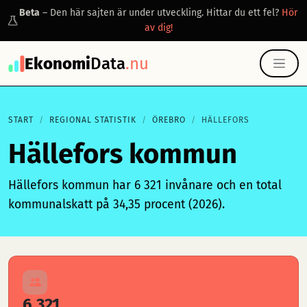
Beta
– Den här sajten är under utveckling. Hittar du ett fel?
Hör
av dig!
Ekonomi
Data
.nu
START
REGIONAL STATISTIK
ÖREBRO
HÄLLEFORS
Hällefors kommun
Hällefors kommun har 6 321 invånare och en total
kommunalskatt på 34,35 procent (2026).
6 321