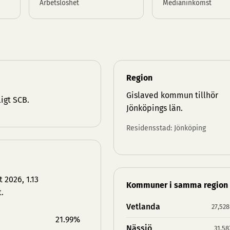
Arbetslöshet
Medianinkomst
Region
Gislaved kommun tillhör
igt SCB.
Jönköpings län
.
Residensstad: Jönköping
 2026, 1.13
Kommuner i samma region
.
Vetlanda
27,528
21.99%
Nässjö
31,58