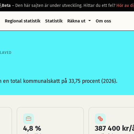
Beta
– Den här sajten är under utveckling. Hittar du ett fel?
Hör av di
Regional statistik
Statistik
Räkna ut
Om oss
SLAVED
en total kommunalskatt på 33,75 procent (2026).
4,8 %
387 400 kr/