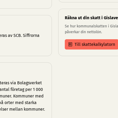
Räkna ut din skatt i Gislav
Se hur kommunalskatten i Gisl
påverkar din nettolön.
ras av SCB. Siffrorna
Till skattekalkylatorn
teras via Bolagsverket
antal företag per 1 000
kommuner. Kommuner med
 på orter med starka
elser mellan kommuner.