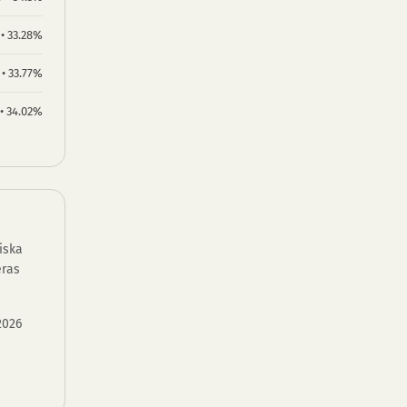
 • 33.28%
 • 33.77%
 • 34.02%
iska
eras
2026