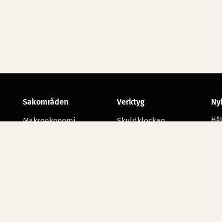
Sakområden
Verktyg
Ny
Makroekonomi
Skuldklockan
Hål
utv
Skatt
Opinionsmätningar
Arbetsmarknad
Statsbudgetens
utgiftsområden
Företagande
Starta namninsamling
Alla sakområden
Ko
ko