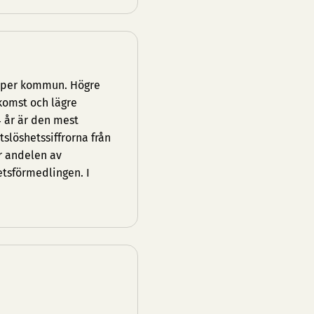
g per kommun. Högre
komst och lägre
4 år är den mest
löshetssiffrorna från
r andelen av
etsförmedlingen. I