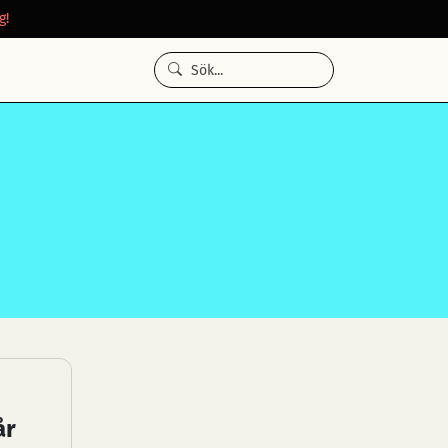
g!
år