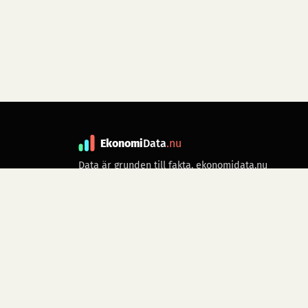
Ekonomi
Data
.nu
Data är grunden till fakta. ekonomidata.nu
drivs av folkrörelsen
Skiftet
. Hör av dig till
kontakt@ekonomidata.nu
om du har
förbättringsförslag.
Datakällor:
SCB, Riksbanken,
Ekonomistyrningsverket,
Twelve Data
för
börsdata i realtid