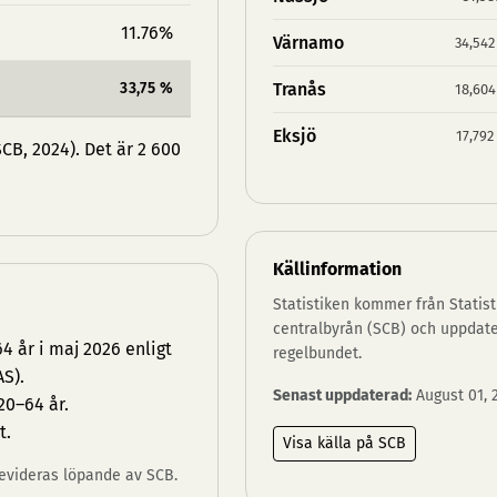
11.76%
Värnamo
34,542
33,75 %
Tranås
18,604
Eksjö
17,792
CB, 2024). Det är 2 600
Källinformation
Statistiken kommer från Statist
centralbyrån (SCB) och uppdat
 år i maj 2026 enligt
regelbundet.
S).
Senast uppdaterad:
August 01, 
20–64 år.
t.
Visa källa på SCB
 revideras löpande av SCB.