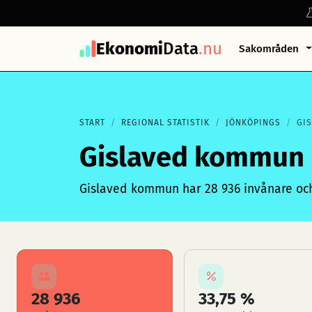
Ekonomi
Data
.nu
Sakområden
START
REGIONAL STATISTIK
JÖNKÖPINGS
GI
Gislaved kommun
Gislaved kommun har 28 936 invånare och 
28 936
33,75 %