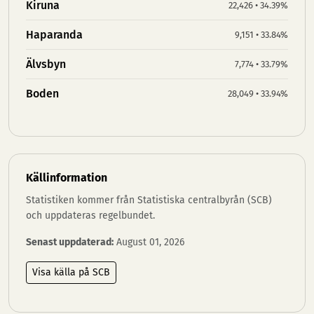
Kiruna
22,426 • 34.39%
Haparanda
9,151 • 33.84%
Älvsbyn
7,774 • 33.79%
Boden
28,049 • 33.94%
Källinformation
Statistiken kommer från Statistiska centralbyrån (SCB)
och uppdateras regelbundet.
Senast uppdaterad:
August 01, 2026
Visa källa på SCB