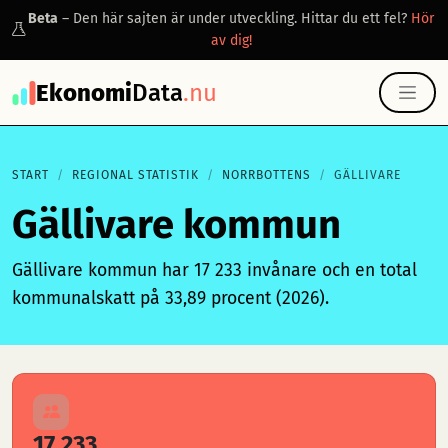
Beta
– Den här sajten är under utveckling. Hittar du ett fel?
Hör
av dig!
Ekonomi
Data
.nu
START
REGIONAL STATISTIK
NORRBOTTENS
GÄLLIVARE
Gällivare kommun
Gällivare kommun har 17 233 invånare och en total
kommunalskatt på 33,89 procent (2026).
17 233