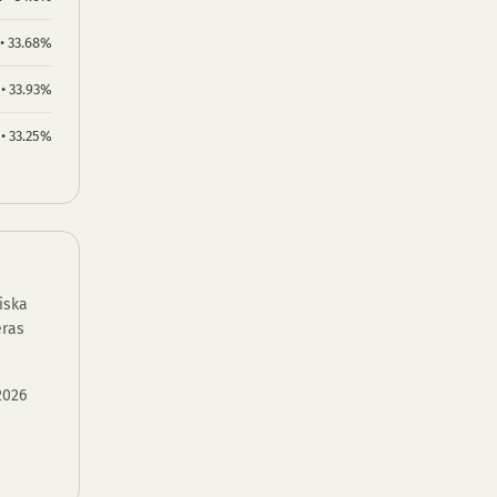
 • 33.68%
 • 33.93%
 • 33.25%
iska
eras
2026