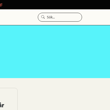
g!
år