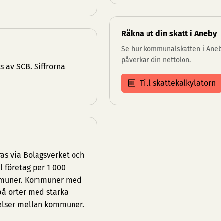
Räkna ut din skatt i Aneby
Se hur kommunalskatten i Ane
påverkar din nettolön.
 av SCB. Siffrorna
Till skattekalkylatorn
as via Bolagsverket och
l företag per 1 000
kommuner. Kommuner med
 på orter med starka
elser mellan kommuner.