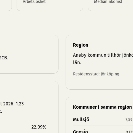
Arbetslöshet
Medianinkomst
Region
Aneby kommun tillhör
Jönk
SCB.
län
.
Residensstad: Jönköping
t 2026, 1.23
Kommuner i samma region
.
Mullsjö
7,59
22.09%
Gnosjö
9,13