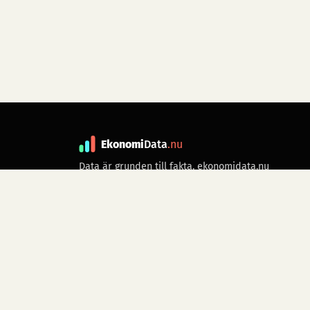
Ekonomi
Data
.nu
Data är grunden till fakta. ekonomidata.nu
drivs av folkrörelsen
Skiftet
. Hör av dig till
kontakt@ekonomidata.nu
om du har
förbättringsförslag.
Datakällor:
SCB, Riksbanken,
Ekonomistyrningsverket,
Twelve Data
för
börsdata i realtid