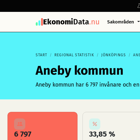
Ekonomi
Data
.nu
Sakområden
START
REGIONAL STATISTIK
JÖNKÖPINGS
AN
Aneby kommun
Aneby kommun har 6 797 invånare och en 
6 797
33,85 %