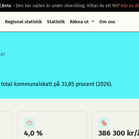
Beta
– Den här sajten är under utveckling. Hittar du ett fel?
Hör av di
Regional statistik
Statistik
Räkna ut
Om oss
EBY
total kommunalskatt på 33,85 procent (2026).
4,0 %
386 300 kr/