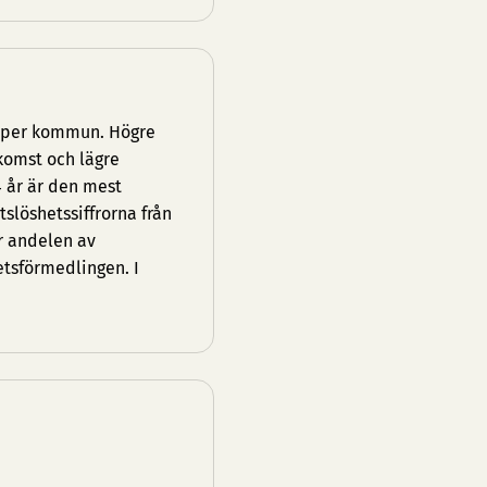
g per kommun. Högre
komst och lägre
4 år är den mest
löshetssiffrorna från
r andelen av
etsförmedlingen. I