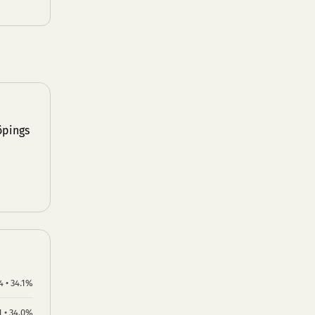
öpings
4 • 34.1%
1 • 34.0%