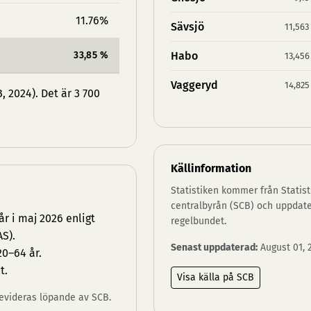
11.76%
Sävsjö
11,563
33,85 %
Habo
13,456
Vaggeryd
14,825
 2024). Det är 3 700
Källinformation
Statistiken kommer från Statist
centralbyrån (SCB) och uppdat
r i maj 2026 enligt
regelbundet.
S).
Senast uppdaterad:
August 01, 
20–64 år.
t.
Visa källa på SCB
 revideras löpande av SCB.