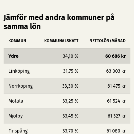
Jämför med andra kommuner på
samma lön
KOMMUN
KOMMUNALSKATT
NETTOLÖN/MÅNAD
Ydre
34,10 %
60 686 kr
Linköping
31,75 %
63 003 kr
Norrköping
33,30 %
61 475 kr
Motala
33,25 %
61 524 kr
Mjölby
33,45 %
61 327 kr
Finspång
33,70 %
61 080 kr