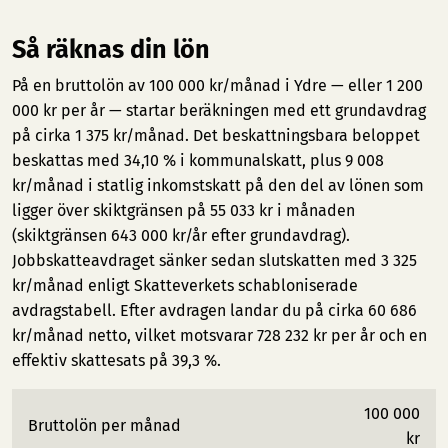
Så räknas din lön
På en bruttolön av 100 000 kr/månad i Ydre — eller 1 200
000 kr per år — startar beräkningen med ett grundavdrag
på cirka 1 375 kr/månad. Det beskattningsbara beloppet
beskattas med 34,10 % i kommunalskatt, plus 9 008
kr/månad i statlig inkomstskatt på den del av lönen som
ligger över skiktgränsen på 55 033 kr i månaden
(skiktgränsen 643 000 kr/år efter grundavdrag).
Jobbskatteavdraget sänker sedan slutskatten med 3 325
kr/månad enligt Skatteverkets schabloniserade
avdragstabell. Efter avdragen landar du på cirka 60 686
kr/månad netto, vilket motsvarar 728 232 kr per år och en
effektiv skattesats på 39,3 %.
100 000
Bruttolön per månad
kr