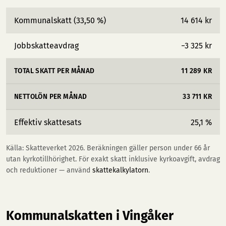
Kommunalskatt (33,50 %)
14 614 kr
Jobbskatteavdrag
−3 325 kr
TOTAL SKATT PER MÅNAD
11 289 KR
NETTOLÖN PER MÅNAD
33 711 KR
Effektiv skattesats
25,1 %
Källa: Skatteverket 2026. Beräkningen gäller person under 66 år
utan kyrkotillhörighet. För exakt skatt inklusive kyrkoavgift, avdrag
och reduktioner — använd
skattekalkylatorn
.
Kommunalskatten i Vingåker