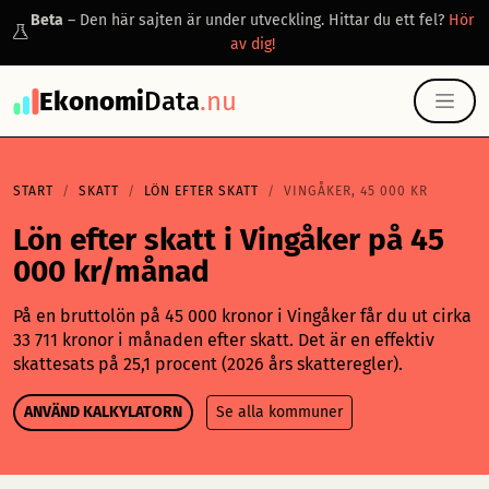
Beta
– Den här sajten är under utveckling. Hittar du ett fel?
Hör
av dig!
Ekonomi
Data
.nu
START
SKATT
LÖN EFTER SKATT
VINGÅKER, 45 000 KR
Lön efter skatt i Vingåker på 45
000 kr/månad
På en bruttolön på 45 000 kronor i Vingåker får du ut cirka
33 711 kronor i månaden efter skatt. Det är en effektiv
skattesats på 25,1 procent (2026 års skatteregler).
ANVÄND KALKYLATORN
Se alla kommuner