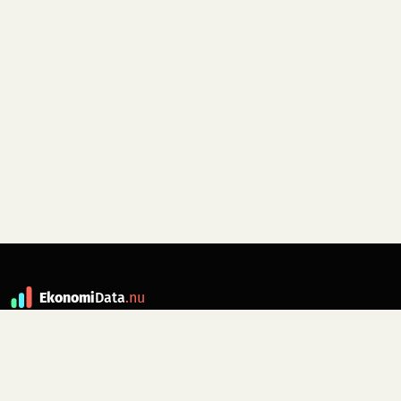
Ekonomi
Data
.nu
Data är grunden till fakta. ekonomidata.nu
drivs av folkrörelsen
Skiftet
. Hör av dig till
kontakt@ekonomidata.nu
om du har
förbättringsförslag.