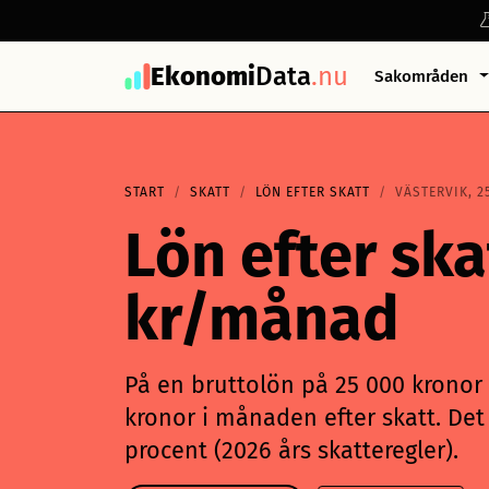
Ekonomi
Data
.nu
Sakområden
START
SKATT
LÖN EFTER SKATT
VÄSTERVIK, 2
Lön efter ska
kr/månad
På en bruttolön på 25 000 kronor i
kronor i månaden efter skatt. Det 
procent (2026 års skatteregler).