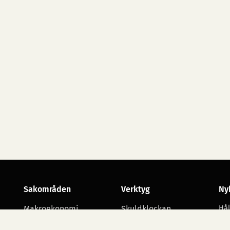
Sakområden
Verktyg
Ny
Makroekonomi
Skuldklockan
Hål
utv
Skatt
Opinionsmätningar