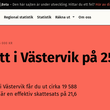
Beta
– Den här sajten är under utveckling. Hittar du ett fel?
Hör av di
Regional statistik
Statistik
Räkna ut
Om oss
5 000 KR
tt i Västervik på 
 Västervik får du ut cirka 19 588
är en effektiv skattesats på 21,6