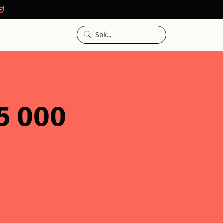
g!
25 000