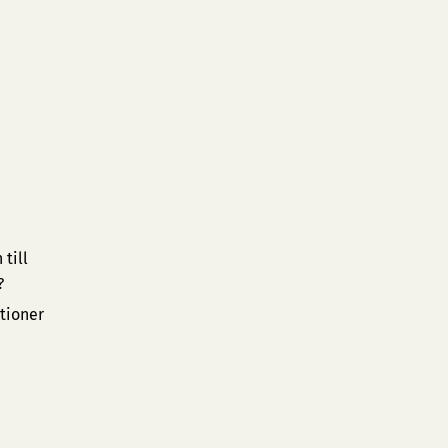
till
?
ktioner