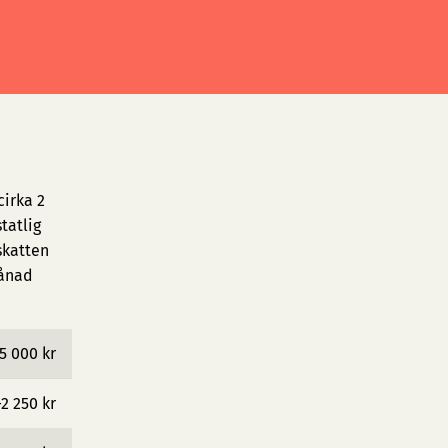
cirka 2
tatlig
skatten
månad
5 000 kr
−2 250 kr