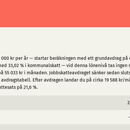
0 000 kr per år — startar beräkningen med ett grundavdrag på 
ed 33,02 % i kommunalskatt — vid denna lönenivå tas ingen s
på 55 033 kr i månaden. Jobbskatteavdraget sänker sedan slut
avdragstabell. Efter avdragen landar du på cirka 19 588 kr/
attesats på 21,6 %.
2