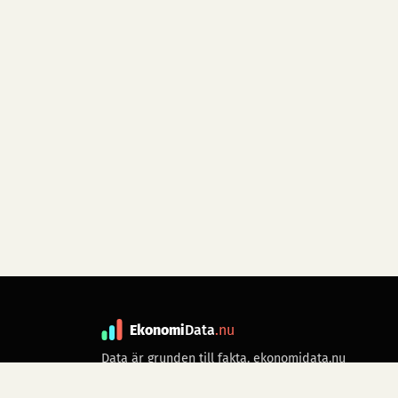
Ekonomi
Data
.nu
Data är grunden till fakta. ekonomidata.nu
drivs av folkrörelsen
Skiftet
. Hör av dig till