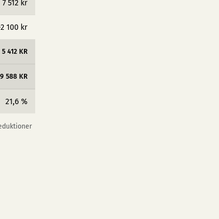
7 512 kr
−2 100 kr
5 412 KR
19 588 KR
21,6 %
reduktioner