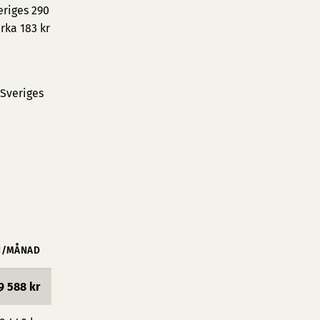
eriges 290
rka 183 kr
 Sveriges
N/MÅNAD
9 588 kr