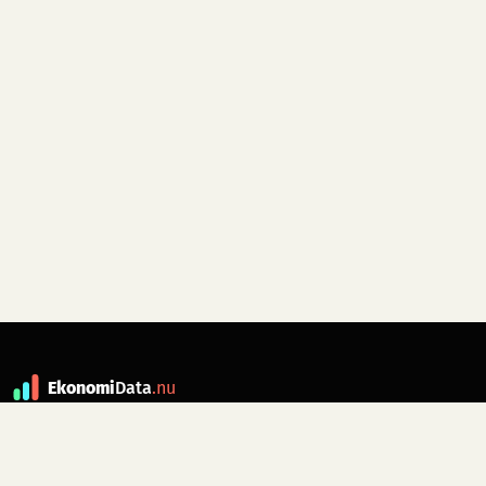
Ekonomi
Data
.nu
Data är grunden till fakta. ekonomidata.nu
drivs av folkrörelsen
Skiftet
. Hör av dig till
kontakt@ekonomidata.nu
om du har