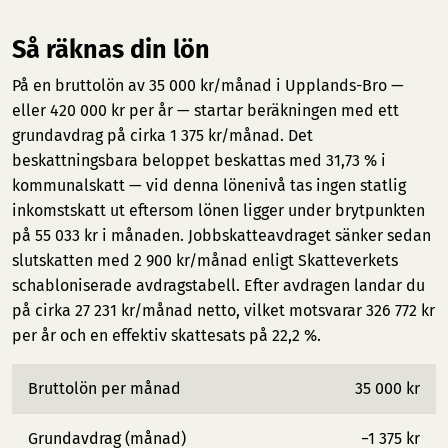
Så räknas din lön
På en bruttolön av 35 000 kr/månad i Upplands-Bro —
eller 420 000 kr per år — startar beräkningen med ett
grundavdrag på cirka 1 375 kr/månad. Det
beskattningsbara beloppet beskattas med 31,73 % i
kommunalskatt — vid denna lönenivå tas ingen statlig
inkomstskatt ut eftersom lönen ligger under brytpunkten
på 55 033 kr i månaden. Jobbskatteavdraget sänker sedan
slutskatten med 2 900 kr/månad enligt Skatteverkets
schabloniserade avdragstabell. Efter avdragen landar du
på cirka 27 231 kr/månad netto, vilket motsvarar 326 772 kr
per år och en effektiv skattesats på 22,2 %.
Bruttolön per månad
35 000 kr
Grundavdrag (månad)
−1 375 kr