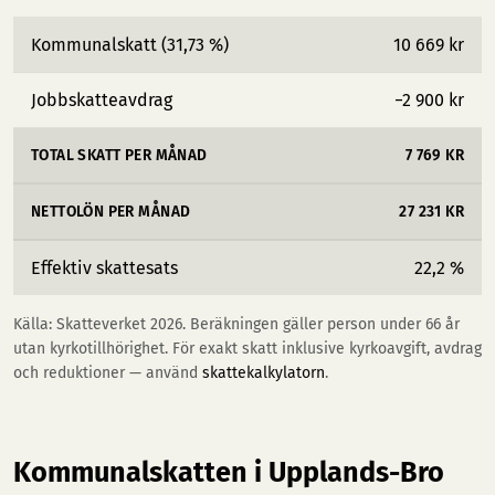
Kommunalskatt (31,73 %)
10 669 kr
Jobbskatteavdrag
−2 900 kr
TOTAL SKATT PER MÅNAD
7 769 KR
NETTOLÖN PER MÅNAD
27 231 KR
Effektiv skattesats
22,2 %
Källa: Skatteverket 2026. Beräkningen gäller person under 66 år
utan kyrkotillhörighet. För exakt skatt inklusive kyrkoavgift, avdrag
och reduktioner — använd
skattekalkylatorn
.
Kommunalskatten i Upplands-Bro