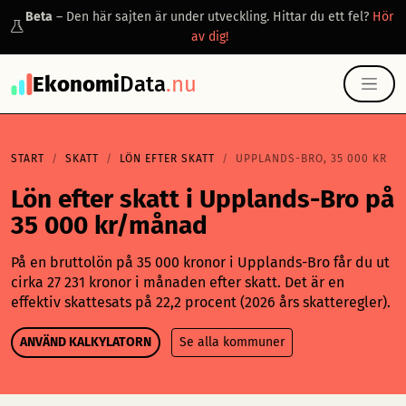
Beta
– Den här sajten är under utveckling. Hittar du ett fel?
Hör
av dig!
Ekonomi
Data
.nu
START
SKATT
LÖN EFTER SKATT
UPPLANDS-BRO, 35 000 KR
Lön efter skatt i Upplands-Bro på
35 000 kr/månad
På en bruttolön på 35 000 kronor i Upplands-Bro får du ut
cirka 27 231 kronor i månaden efter skatt. Det är en
effektiv skattesats på 22,2 procent (2026 års skatteregler).
ANVÄND KALKYLATORN
Se alla kommuner