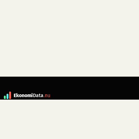
Ekonomi
Data
.nu
Data är grunden till fakta. ekonomidata.nu
drivs av folkrörelsen
Skiftet
. Hör av dig till
kontakt@ekonomidata.nu
om du har
förbättringsförslag.
Datakällor:
SCB, Riksbanken,