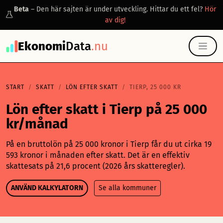
Beta
– Den här sajten är under utveckling. Hittar du ett fel?
Hör
av dig!
Ekonomi
Data
.nu
START
SKATT
LÖN EFTER SKATT
TIERP, 25 000 KR
Lön efter skatt i Tierp på 25 000
kr/månad
På en bruttolön på 25 000 kronor i Tierp får du ut cirka 19
593 kronor i månaden efter skatt. Det är en effektiv
skattesats på 21,6 procent (2026 års skatteregler).
ANVÄND KALKYLATORN
Se alla kommuner