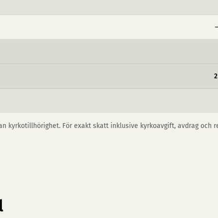
−
2
n kyrkotillhörighet. För exakt skatt inklusive kyrkoavgift, avdrag och 
l