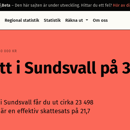
Beta
– Den här sajten är under utveckling. Hittar du ett fel?
Hör av di
Regional statistik
Statistik
Räkna ut
Om oss
30 000 KR
tt i Sundsvall på 
 Sundsvall får du ut cirka 23 498
är en effektiv skattesats på 21,7