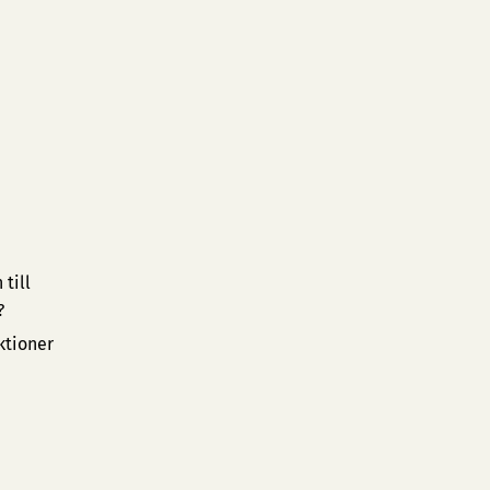
till
?
ktioner