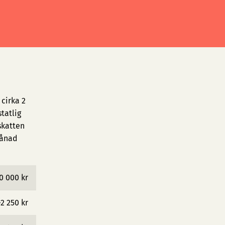
cirka 2
tatlig
skatten
månad
0 000 kr
−2 250 kr