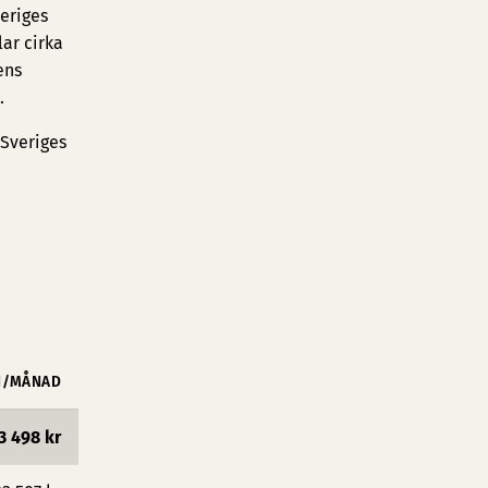
veriges
ar cirka
ens
.
 Sveriges
N/MÅNAD
3 498 kr