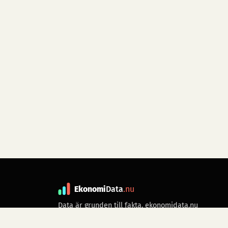
Ekonomi
Data
.nu
Data är grunden till fakta. ekonomidata.nu
drivs av folkrörelsen
Skiftet
. Hör av dig till