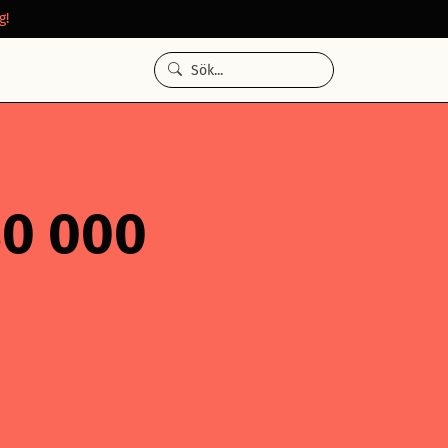
g!
30 000