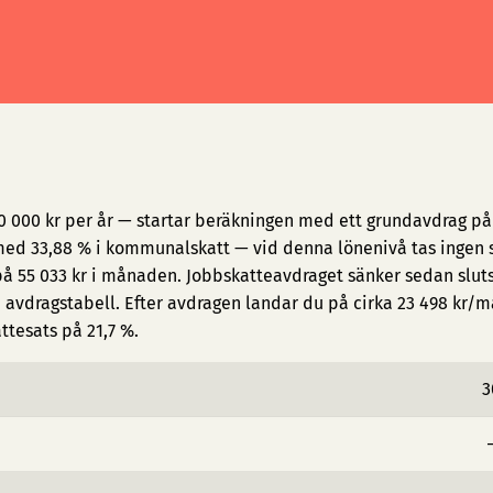
0 000 kr per år — startar beräkningen med ett grundavdrag på 
ed 33,88 % i kommunalskatt — vid denna lönenivå tas ingen s
på 55 033 kr i månaden. Jobbskatteavdraget sänker sedan slut
avdragstabell. Efter avdragen landar du på cirka 23 498 kr/
attesats på 21,7 %.
3