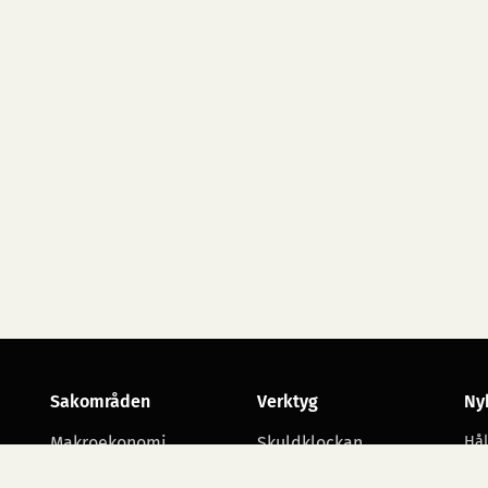
Sakområden
Verktyg
Ny
Makroekonomi
Skuldklockan
Hål
utv
Skatt
Opinionsmätningar