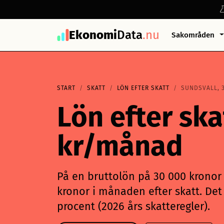
Ekonomi
Data
.nu
Sakområden
START
SKATT
LÖN EFTER SKATT
SUNDSVALL, 
Lön efter ska
kr/månad
På en bruttolön på 30 000 kronor i
kronor i månaden efter skatt. Det 
procent (2026 års skatteregler).