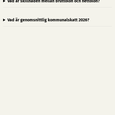
Vad är skillnaden mellan bruttolön och nettolön?
Vad är genomsnittlig kommunalskatt 2026?