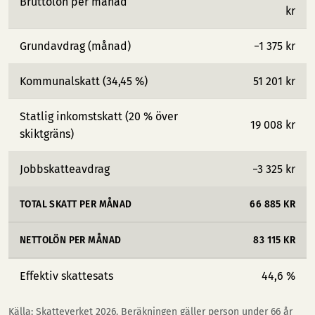
Bruttolön per månad
kr
Grundavdrag (månad)
−1 375 kr
Kommunalskatt (34,45 %)
51 201 kr
Statlig inkomstskatt (20 % över
19 008 kr
skiktgräns)
Jobbskatteavdrag
−3 325 kr
TOTAL SKATT PER MÅNAD
66 885 KR
NETTOLÖN PER MÅNAD
83 115 KR
Effektiv skattesats
44,6 %
Källa: Skatteverket 2026. Beräkningen gäller person under 66 år