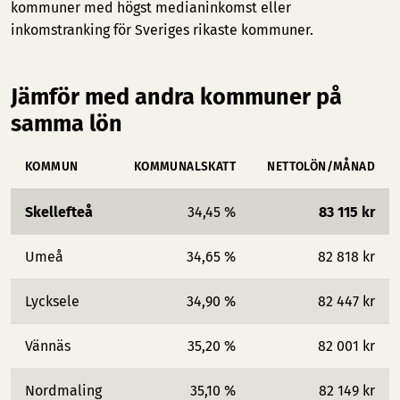
kommuner med högst medianinkomst
eller
inkomstranking för Sveriges rikaste kommuner
.
Jämför med andra kommuner på
samma lön
KOMMUN
KOMMUNALSKATT
NETTOLÖN/MÅNAD
Skellefteå
34,45 %
83 115 kr
Umeå
34,65 %
82 818 kr
Lycksele
34,90 %
82 447 kr
Vännäs
35,20 %
82 001 kr
Nordmaling
35,10 %
82 149 kr