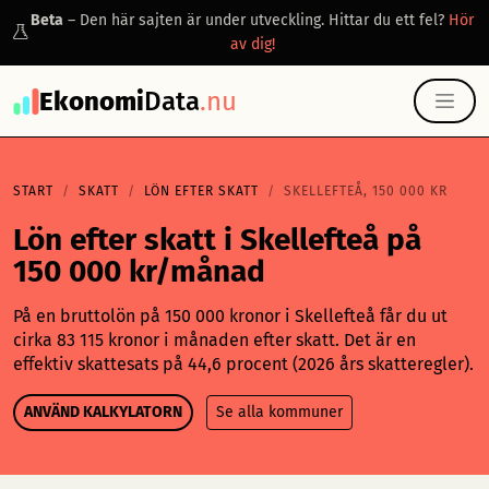
Beta
– Den här sajten är under utveckling. Hittar du ett fel?
Hör
av dig!
Ekonomi
Data
.nu
START
SKATT
LÖN EFTER SKATT
SKELLEFTEÅ, 150 000 KR
Lön efter skatt i Skellefteå på
150 000 kr/månad
På en bruttolön på 150 000 kronor i Skellefteå får du ut
cirka 83 115 kronor i månaden efter skatt. Det är en
effektiv skattesats på 44,6 procent (2026 års skatteregler).
ANVÄND KALKYLATORN
Se alla kommuner