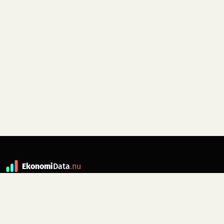
Ekonomi
Data
.nu
Data är grunden till fakta. ekonomidata.nu
drivs av folkrörelsen
Skiftet
. Hör av dig till
kontakt@ekonomidata.nu
om du har
förbättringsförslag.