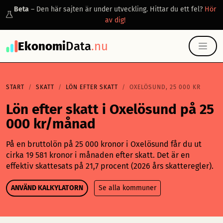
Beta
– Den här sajten är under utveckling. Hittar du ett fel?
Hör
av dig!
Ekonomi
Data
.nu
START
SKATT
LÖN EFTER SKATT
OXELÖSUND, 25 000 KR
Lön efter skatt i Oxelösund på 25
000 kr/månad
På en bruttolön på 25 000 kronor i Oxelösund får du ut
cirka 19 581 kronor i månaden efter skatt. Det är en
effektiv skattesats på 21,7 procent (2026 års skatteregler).
ANVÄND KALKYLATORN
Se alla kommuner