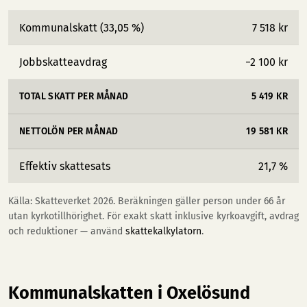
Kommunalskatt (33,05 %)
7 518 kr
Jobbskatteavdrag
−2 100 kr
TOTAL SKATT PER MÅNAD
5 419 KR
NETTOLÖN PER MÅNAD
19 581 KR
Effektiv skattesats
21,7 %
Källa: Skatteverket 2026. Beräkningen gäller person under 66 år
utan kyrkotillhörighet. För exakt skatt inklusive kyrkoavgift, avdrag
och reduktioner — använd
skattekalkylatorn
.
Kommunalskatten i Oxelösund