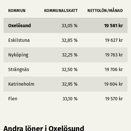
KOMMUN
KOMMUNALSKATT
NETTOLÖN/MÅNAD
Oxelösund
33,05 %
19 581 kr
Eskilstuna
32,85 %
19 627 kr
Nyköping
32,25 %
19 763 kr
Strängnäs
32,50 %
19 706 kr
Katrineholm
32,95 %
19 604 kr
Flen
33,10 %
19 570 kr
Andra löner i Oxelösund