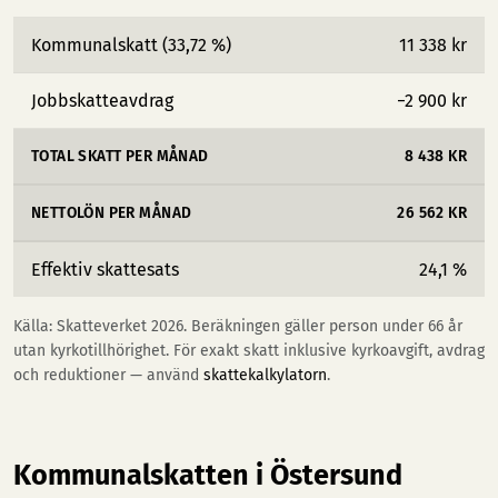
Kommunalskatt (33,72 %)
11 338 kr
Jobbskatteavdrag
−2 900 kr
TOTAL SKATT PER MÅNAD
8 438 KR
NETTOLÖN PER MÅNAD
26 562 KR
Effektiv skattesats
24,1 %
Källa: Skatteverket 2026. Beräkningen gäller person under 66 år
utan kyrkotillhörighet. För exakt skatt inklusive kyrkoavgift, avdrag
och reduktioner — använd
skattekalkylatorn
.
Kommunalskatten i Östersund