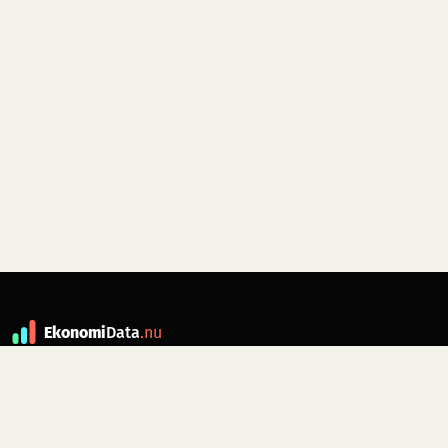
Ekonomi
Data
.nu
Data är grunden till fakta. ekonomidata.nu
drivs av folkrörelsen
Skiftet
. Hör av dig till
kontakt@ekonomidata.nu
om du har
förbättringsförslag.