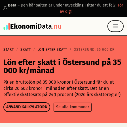
Beta
– Den här sajten är under utveckling. Hittar du ett fel?
Hör
av dig!
Ekonomi
Data
.nu
START
SKATT
LÖN EFTER SKATT
ÖSTERSUND, 35 000 KR
Lön efter skatt i Östersund på 35
000 kr/månad
På en bruttolön på 35 000 kronor i Östersund får du ut
cirka 26 562 kronor i månaden efter skatt. Det är en
effektiv skattesats på 24,1 procent (2026 års skatteregler).
ANVÄND KALKYLATORN
Se alla kommuner