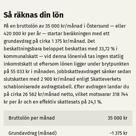
Så räknas din lön
På en bruttolön av 35 000 kr/månad i Östersund — eller
420 000 kr per år — startar beräkningen med ett
grundavdrag på cirka 1 375 kr/månad. Det
beskattningsbara beloppet beskattas med 33,72 % i
kommunalskatt — vid denna lönenivå tas ingen statlig
inkomstskatt ut eftersom lönen ligger under brytpunkten
på 55 033 kr i månaden. Jobbskatteavdraget sänker sedan
slutskatten med 2 900 kr/månad enligt Skatteverkets
schabloniserade avdragstabell. Efter avdragen landar du
på cirka 26 562 kr/månad netto, vilket motsvarar 318 744
kr per år och en effektiv skattesats på 24,1 %.
Bruttolön per månad
35 000 kr
Grundavdrag (månad)
−1 375 kr