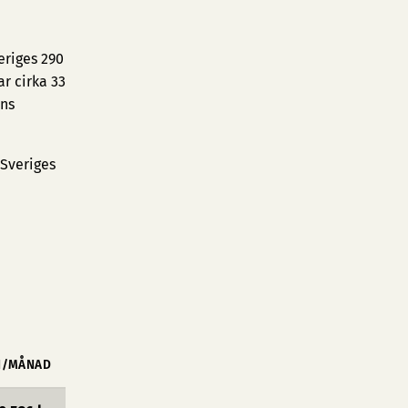
eriges 290
r cirka 33
ens
 Sveriges
N/MÅNAD