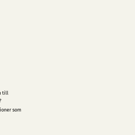
till
?
tioner som