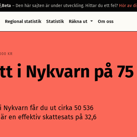
Beta
– Den här sajten är under utveckling. Hittar du ett fel?
Hör av di
Regional statistik
Statistik
Räkna ut
Om oss
000 KR
tt i Nykvarn på 7
i Nykvarn får du ut cirka 50 536
är en effektiv skattesats på 32,6