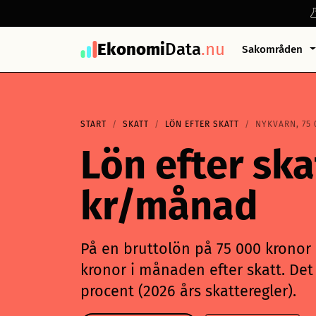
Ekonomi
Data
.nu
Sakområden
START
SKATT
LÖN EFTER SKATT
NYKVARN, 75 
Lön efter ska
kr/månad
På en bruttolön på 75 000 kronor 
kronor i månaden efter skatt. Det 
procent (2026 års skatteregler).