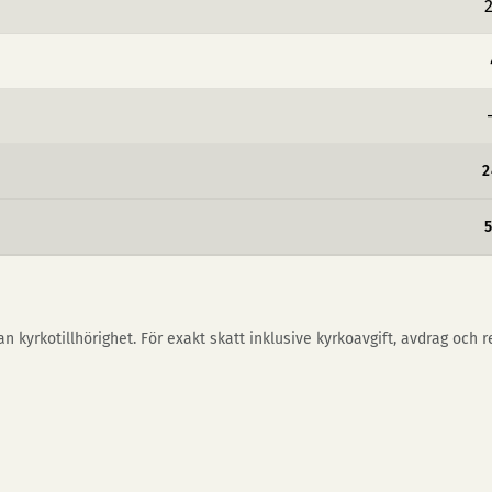
2
2
n kyrkotillhörighet. För exakt skatt inklusive kyrkoavgift, avdrag och 