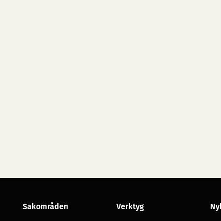
Sakområden
Verktyg
Ny