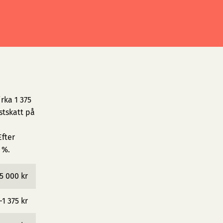
rka 1 375
stskatt på
fter
 %.
5 000 kr
−1 375 kr