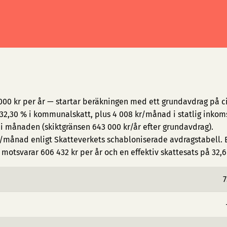
000 kr per år — startar beräkningen med ett grundavdrag på ci
2,30 % i kommunalskatt, plus 4 008 kr/månad i statlig inkom
 i månaden (skiktgränsen 643 000 kr/år efter grundavdrag).
/månad enligt Skatteverkets schabloniserade avdragstabell. E
motsvarar 606 432 kr per år och en effektiv skattesats på 32,6
7