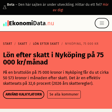
Beta
– Den här sajten är under utveckling. Hittar du ett fel?
Hör
av dig!
Ekonomi
Data
.nu
START
SKATT
LÖN EFTER SKATT
NYKÖPING, 75 000 KR
Lön efter skatt i Nyköping på 75
000 kr/månad
På en bruttolön på 75 000 kronor i Nyköping får du ut cirka
50 573 kronor i månaden efter skatt. Det är en effektiv
skattesats på 32,6 procent (2026 års skatteregler).
ANVÄND KALKYLATORN
Se alla kommuner