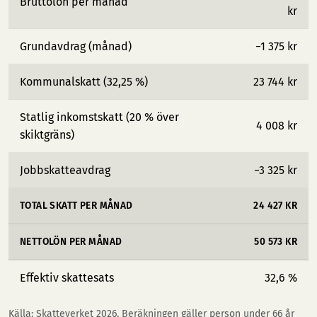
Bruttolön per månad
kr
Grundavdrag (månad)
−1 375 kr
Kommunalskatt (32,25 %)
23 744 kr
Statlig inkomstskatt (20 % över
4 008 kr
skiktgräns)
Jobbskatteavdrag
−3 325 kr
TOTAL SKATT PER MÅNAD
24 427 KR
NETTOLÖN PER MÅNAD
50 573 KR
Effektiv skattesats
32,6 %
Källa: Skatteverket 2026. Beräkningen gäller person under 66 år