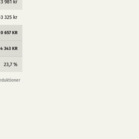
13 981 kr
−3 325 kr
10 657 KR
34 343 KR
23,7 %
reduktioner