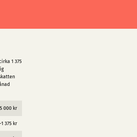
irka 1 375
ig
skatten
månad
5 000 kr
−1 375 kr