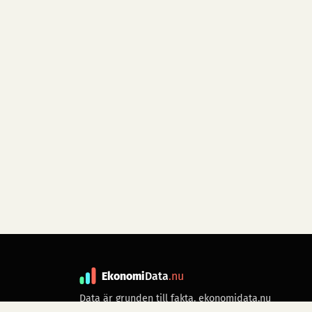
Ekonomi
Data
.nu
Data är grunden till fakta. ekonomidata.nu