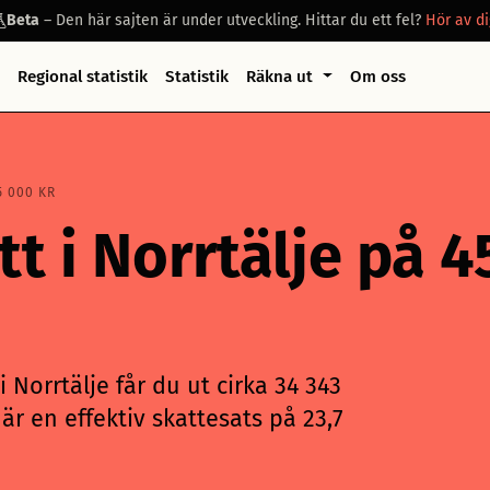
Beta
– Den här sajten är under utveckling. Hittar du ett fel?
Hör av di
Regional statistik
Statistik
Räkna ut
Om oss
5 000 KR
tt i Norrtälje på 
 Norrtälje får du ut cirka 34 343
är en effektiv skattesats på 23,7