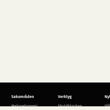
Sakområden
Verktyg
Ny
Makroekonomi
Skuldklockan
Hål