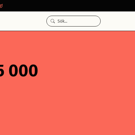
g!
45 000