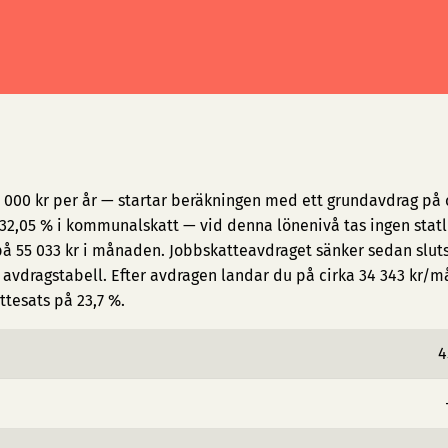
 000 kr per år — startar beräkningen med ett grundavdrag på c
2,05 % i kommunalskatt — vid denna lönenivå tas ingen statl
på 55 033 kr i månaden. Jobbskatteavdraget sänker sedan slut
avdragstabell. Efter avdragen landar du på cirka 34 343 kr/
ttesats på 23,7 %.
4