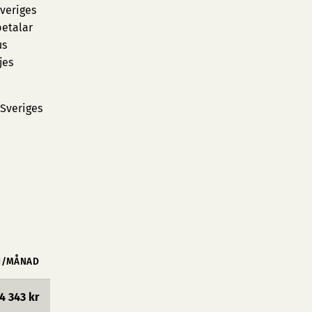
Sveriges
betalar
us
jes
 Sveriges
N/MÅNAD
4 343 kr