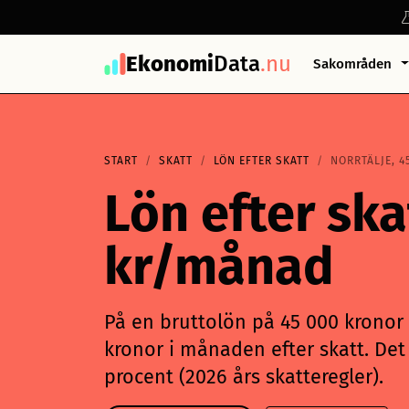
Ekonomi
Data
.nu
Sakområden
START
SKATT
LÖN EFTER SKATT
NORRTÄLJE, 4
Lön efter ska
kr/månad
På en bruttolön på 45 000 kronor i
kronor i månaden efter skatt. Det 
procent (2026 års skatteregler).