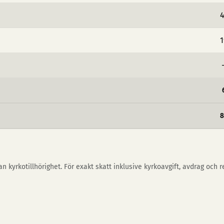
4
1
8
n kyrkotillhörighet. För exakt skatt inklusive kyrkoavgift, avdrag och 