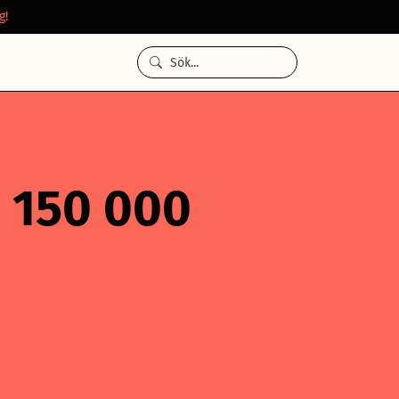
g!
å 150 000