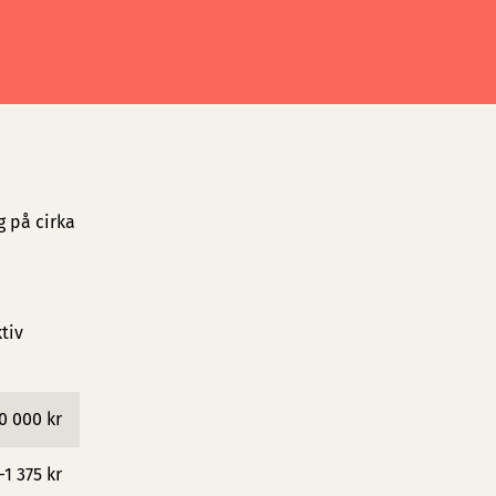
g på cirka
tiv
0 000 kr
−1 375 kr