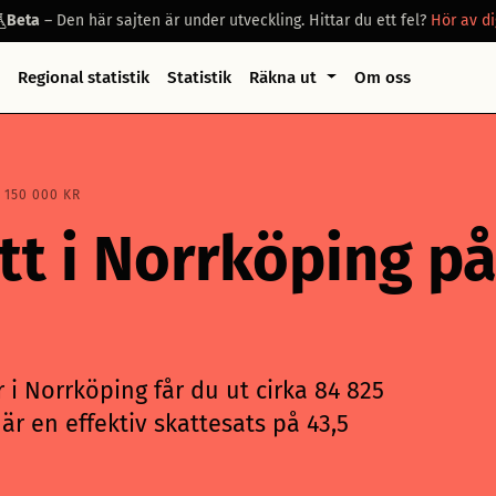
Beta
– Den här sajten är under utveckling. Hittar du ett fel?
Hör av di
Regional statistik
Statistik
Räkna ut
Om oss
 150 000 KR
tt i Norrköping p
 i Norrköping får du ut cirka 84 825
är en effektiv skattesats på 43,5