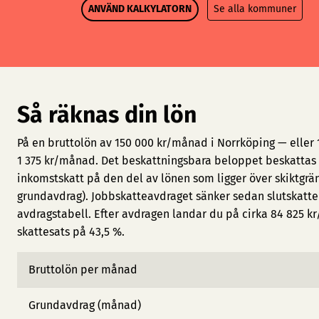
ANVÄND KALKYLATORN
Se alla kommuner
Så räknas din lön
På en bruttolön av 150 000 kr/månad i Norrköping — eller 
1 375 kr/månad. Det beskattningsbara beloppet beskattas 
inkomstskatt på den del av lönen som ligger över skiktgrän
grundavdrag). Jobbskatteavdraget sänker sedan slutskatt
avdragstabell. Efter avdragen landar du på cirka 84 825 kr
skattesats på 43,5 %.
Bruttolön per månad
Grundavdrag (månad)