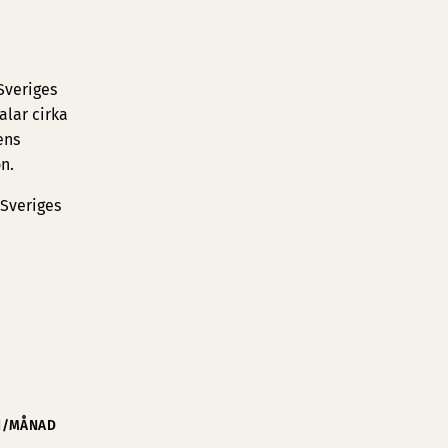
Sveriges
alar cirka
ens
n.
 Sveriges
N/MÅNAD