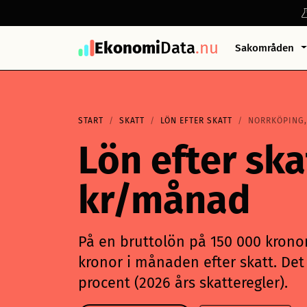
Ekonomi
Data
.nu
Sakområden
START
SKATT
LÖN EFTER SKATT
NORRKÖPING,
Lön efter ska
kr/månad
På en bruttolön på 150 000 kronor
kronor i månaden efter skatt. Det 
procent (2026 års skatteregler).