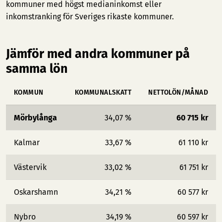
kommuner med högst medianinkomst
eller
inkomstranking för Sveriges rikaste kommuner
.
Jämför med andra kommuner på
samma lön
KOMMUN
KOMMUNALSKATT
NETTOLÖN/MÅNAD
Mörbylånga
34,07 %
60 715 kr
Kalmar
33,67 %
61 110 kr
Västervik
33,02 %
61 751 kr
Oskarshamn
34,21 %
60 577 kr
Nybro
34,19 %
60 597 kr