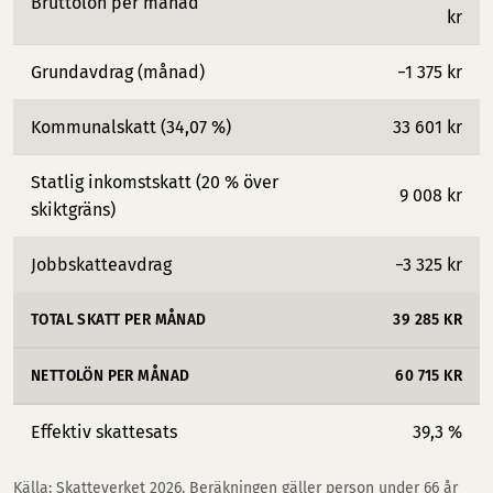
Bruttolön per månad
kr
Grundavdrag (månad)
−1 375 kr
Kommunalskatt (34,07 %)
33 601 kr
Statlig inkomstskatt (20 % över
9 008 kr
skiktgräns)
Jobbskatteavdrag
−3 325 kr
TOTAL SKATT PER MÅNAD
39 285 KR
NETTOLÖN PER MÅNAD
60 715 KR
Effektiv skattesats
39,3 %
Källa: Skatteverket 2026. Beräkningen gäller person under 66 år