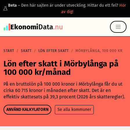
Beta
– Den här sajten är under utveckling. Hittar du ett fel?
Hör
av dig!
Ekonomi
Data
.nu
START
SKATT
LÖN EFTER SKATT
MÖRBYLÅNGA, 100 000 KR
Lön efter skatt i Mörbylånga på
100 000 kr/månad
På en bruttolön på 100 000 kronor i Mörbylånga får du ut
cirka 60 715 kronor i månaden efter skatt. Det är en
effektiv skattesats på 39,3 procent (2026 års skatteregler).
ANVÄND KALKYLATORN
Se alla kommuner