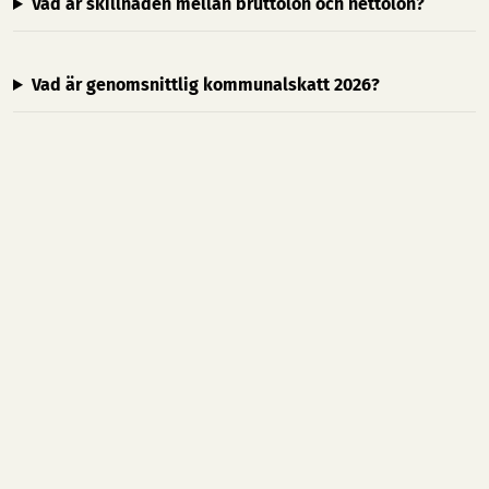
Vad är skillnaden mellan bruttolön och nettolön?
Vad är genomsnittlig kommunalskatt 2026?