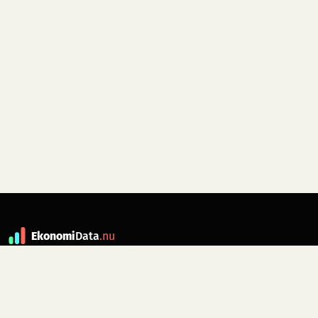
Ekonomi
Data
.nu
Data är grunden till fakta. ekonomidata.nu
drivs av folkrörelsen
Skiftet
. Hör av dig till
kontakt@ekonomidata.nu
om du har
förbättringsförslag.