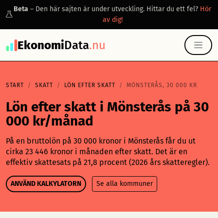
Beta
– Den här sajten är under utveckling. Hittar du ett fel?
Hör
av dig!
Ekonomi
Data
.nu
START
SKATT
LÖN EFTER SKATT
MÖNSTERÅS, 30 000 KR
Lön efter skatt i Mönsterås på 30
000 kr/månad
På en bruttolön på 30 000 kronor i Mönsterås får du ut
cirka 23 446 kronor i månaden efter skatt. Det är en
effektiv skattesats på 21,8 procent (2026 års skatteregler).
ANVÄND KALKYLATORN
Se alla kommuner