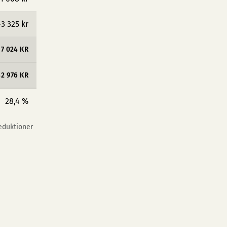
−3 325 kr
17 024 KR
42 976 KR
28,4 %
reduktioner