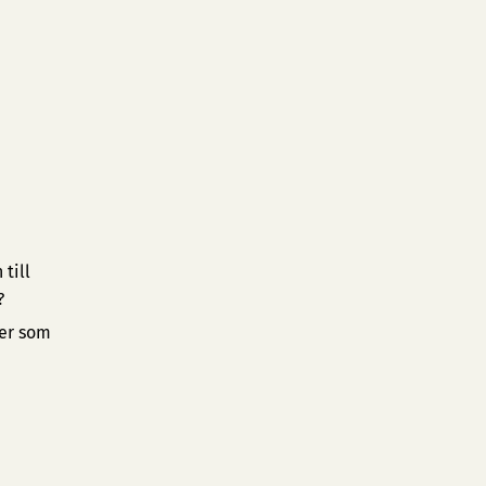
till
?
ner som