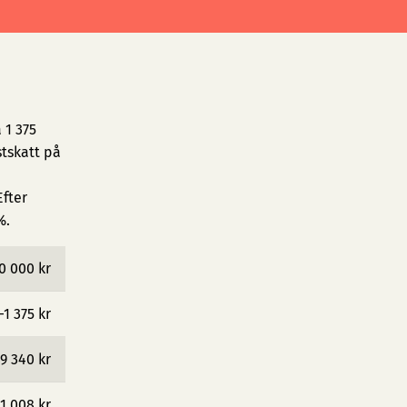
 1 375
tskatt på
fter
%.
0 000 kr
−1 375 kr
9 340 kr
1 008 kr