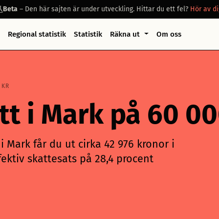
Beta
– Den här sajten är under utveckling. Hittar du ett fel?
Hör av di
Regional statistik
Statistik
Räkna ut
Om oss
 KR
att i Mark på 60 
 Mark får du ut cirka 42 976 kronor i
ektiv skattesats på 28,4 procent