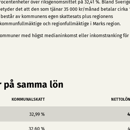
procentenheter över riksgenomsnittet på 32,41 %. Bland Sverig
betyder det att den som tjänar 35 000 kr/månad betalar cirka 
 består av kommunens egen skattesats plus regionens
 kommunfullmäktige och regionfullmäktige i Marks region.
ommuner med högst medianinkomst
eller
inkomstranking för
 på samma lön
KOMMUNALSKATT
NETTOLÖ
32,99 %
4
32,60 %
4