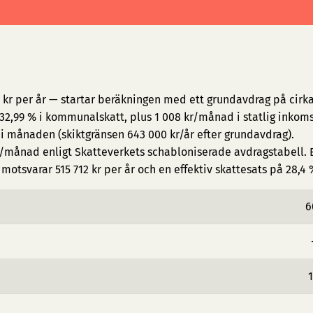
 kr per år — startar beräkningen med ett grundavdrag på cirka
2,99 % i kommunalskatt, plus 1 008 kr/månad i statlig inkoms
 i månaden (skiktgränsen 643 000 kr/år efter grundavdrag).
/månad enligt Skatteverkets schabloniserade avdragstabell. E
otsvarar 515 712 kr per år och en effektiv skattesats på 28,4 
6
1