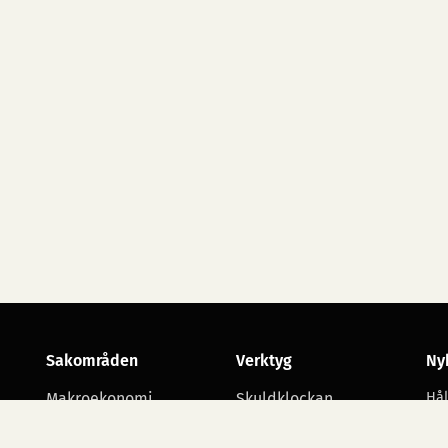
Sakområden
Verktyg
Ny
Makroekonomi
Skuldklockan
Hål
utv
Skatt
Opinionsmätningar