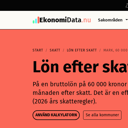
Ekonomi
Data
.nu
Sakområden
START
SKATT
LÖN EFTER SKATT
MARK, 60 000
Lön efter sk
På en bruttolön på 60 000 kronor i
månaden efter skatt. Det är en eff
(2026 års skatteregler).
ANVÄND KALKYLATORN
Se alla kommuner