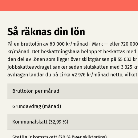
Så räknas din lön
På en bruttolön av 60 000 kr/månad i Mark — eller 720 000
kr/månad. Det beskattningsbara beloppet beskattas med 3
den del av lönen som ligger över skiktgränsen på 55 033 kr
Jobbskatteavdraget sänker sedan slutskatten med 3 325 kr
avdragen landar du på cirka 42 976 kr/månad netto, vilket m
Bruttolön per månad
Grundavdrag (månad)
Kommunalskatt (32,99 %)
Statlig inkomstskatt (20 % över skiktgräns)