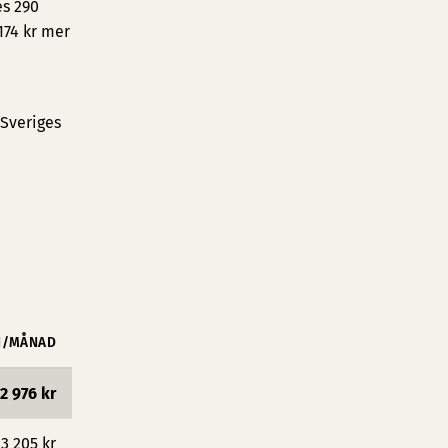
es 290
174 kr mer
 Sveriges
N/MÅNAD
2 976 kr
3 205 kr