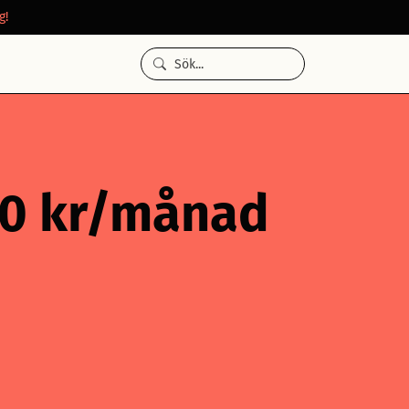
g!
000 kr/månad