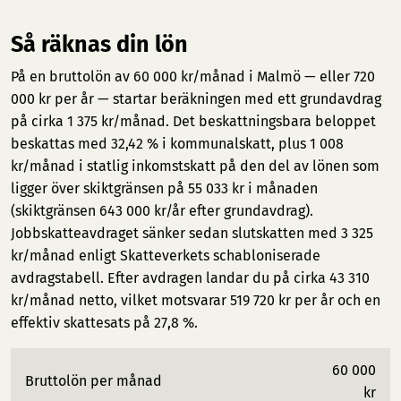
Så räknas din lön
På en bruttolön av 60 000 kr/månad i Malmö — eller 720
000 kr per år — startar beräkningen med ett grundavdrag
på cirka 1 375 kr/månad. Det beskattningsbara beloppet
beskattas med 32,42 % i kommunalskatt, plus 1 008
kr/månad i statlig inkomstskatt på den del av lönen som
ligger över skiktgränsen på 55 033 kr i månaden
(skiktgränsen 643 000 kr/år efter grundavdrag).
Jobbskatteavdraget sänker sedan slutskatten med 3 325
kr/månad enligt Skatteverkets schabloniserade
avdragstabell. Efter avdragen landar du på cirka 43 310
kr/månad netto, vilket motsvarar 519 720 kr per år och en
effektiv skattesats på 27,8 %.
60 000
Bruttolön per månad
kr