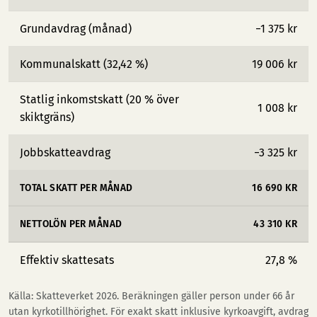
Grundavdrag (månad)
−1 375 kr
Kommunalskatt (32,42 %)
19 006 kr
Statlig inkomstskatt (20 % över
1 008 kr
skiktgräns)
Jobbskatteavdrag
−3 325 kr
TOTAL SKATT PER MÅNAD
16 690 KR
NETTOLÖN PER MÅNAD
43 310 KR
Effektiv skattesats
27,8 %
Källa: Skatteverket 2026. Beräkningen gäller person under 66 år
utan kyrkotillhörighet. För exakt skatt inklusive kyrkoavgift, avdrag