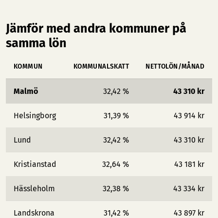
Jämför med andra kommuner på
samma lön
KOMMUN
KOMMUNALSKATT
NETTOLÖN/MÅNAD
Malmö
32,42 %
43 310 kr
Helsingborg
31,39 %
43 914 kr
Lund
32,42 %
43 310 kr
Kristianstad
32,64 %
43 181 kr
Hässleholm
32,38 %
43 334 kr
Landskrona
31,42 %
43 897 kr