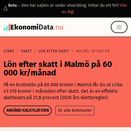
Beta
– Den här sajten är under utveckling. Hittar du ett fel?
Hör
av dig!
Ekonomi
Data
.nu
START
SKATT
LÖN EFTER SKATT
MALMÖ, 60 000 KR
Lön efter skatt i Malmö på 60
000 kr/månad
På en bruttolön på 60 000 kronor i Malmö får du ut cirka
43 310 kronor i månaden efter skatt. Det är en effektiv
skattesats på 27,8 procent (2026 års skatteregler).
ANVÄND KALKYLATORN
Se alla kommuner