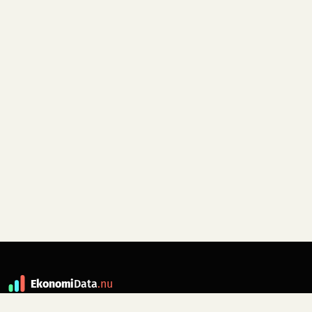
Ekonomi
Data
.nu
Data är grunden till fakta. ekonomidata.nu