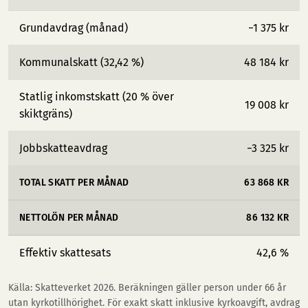
Grundavdrag (månad)
−1 375 kr
Kommunalskatt (32,42 %)
48 184 kr
Statlig inkomstskatt (20 % över
19 008 kr
skiktgräns)
Jobbskatteavdrag
−3 325 kr
TOTAL SKATT PER MÅNAD
63 868 KR
NETTOLÖN PER MÅNAD
86 132 KR
Effektiv skattesats
42,6 %
Källa: Skatteverket 2026. Beräkningen gäller person under 66 år
utan kyrkotillhörighet. För exakt skatt inklusive kyrkoavgift, avdrag