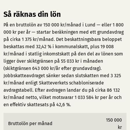
Så räknas din lön
På en bruttolön av 150 000 kr/månad i Lund — eller 1 800
000 kr per år — startar beräkningen med ett grundavdrag
på cirka 1 375 kr/månad. Det beskattningsbara beloppet
beskattas med 32,42 % i kommunalskatt, plus 19 008
kr/månad i statlig inkomstskatt på den del av lönen som
ligger över skiktgränsen på 55 033 kr i månaden
(skiktgränsen 643 000 kr/år efter grundavdrag).
Jobbskatteavdraget sänker sedan slutskatten med 3 325
kr/månad enligt Skatteverkets schabloniserade
avdragstabell. Efter avdragen landar du på cirka 86 132
kr/månad netto, vilket motsvarar 1 033 584 kr per år och
en effektiv skattesats på 42,6 %.
150 000
Bruttolön per månad
kr