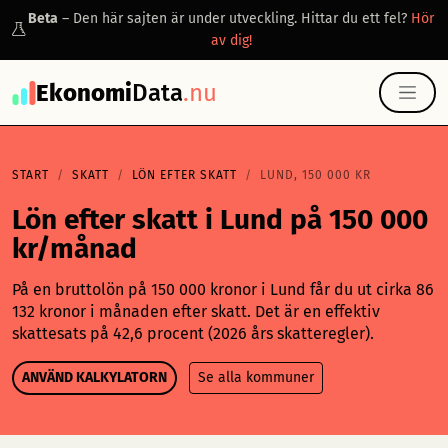
Beta
– Den här sajten är under utveckling. Hittar du ett fel?
Hör
av dig!
Ekonomi
Data
.nu
START
SKATT
LÖN EFTER SKATT
LUND, 150 000 KR
Lön efter skatt i Lund på 150 000
kr/månad
På en bruttolön på 150 000 kronor i Lund får du ut cirka 86
132 kronor i månaden efter skatt. Det är en effektiv
skattesats på 42,6 procent (2026 års skatteregler).
ANVÄND KALKYLATORN
Se alla kommuner