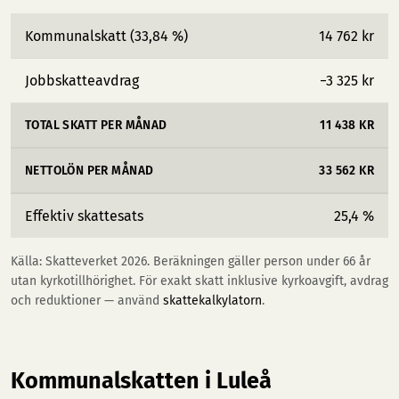
Kommunalskatt (33,84 %)
14 762 kr
Jobbskatteavdrag
−3 325 kr
TOTAL SKATT PER MÅNAD
11 438 KR
NETTOLÖN PER MÅNAD
33 562 KR
Effektiv skattesats
25,4 %
Källa: Skatteverket 2026. Beräkningen gäller person under 66 år
utan kyrkotillhörighet. För exakt skatt inklusive kyrkoavgift, avdrag
och reduktioner — använd
skattekalkylatorn
.
Kommunalskatten i Luleå