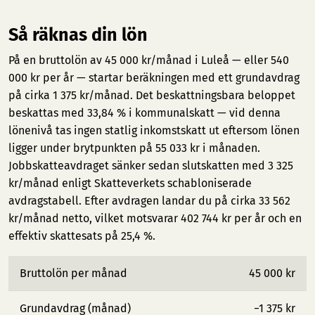
Så räknas din lön
På en bruttolön av 45 000 kr/månad i Luleå — eller 540
000 kr per år — startar beräkningen med ett grundavdrag
på cirka 1 375 kr/månad. Det beskattningsbara beloppet
beskattas med 33,84 % i kommunalskatt — vid denna
lönenivå tas ingen statlig inkomstskatt ut eftersom lönen
ligger under brytpunkten på 55 033 kr i månaden.
Jobbskatteavdraget sänker sedan slutskatten med 3 325
kr/månad enligt Skatteverkets schabloniserade
avdragstabell. Efter avdragen landar du på cirka 33 562
kr/månad netto, vilket motsvarar 402 744 kr per år och en
effektiv skattesats på 25,4 %.
Bruttolön per månad
45 000 kr
Grundavdrag (månad)
−1 375 kr