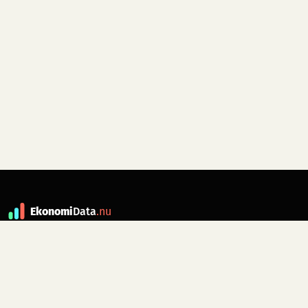
Ekonomi
Data
.nu
Data är grunden till fakta. ekonomidata.nu
drivs av folkrörelsen
Skiftet
. Hör av dig till
kontakt@ekonomidata.nu
om du har
förbättringsförslag.
Datakällor:
SCB, Riksbanken,