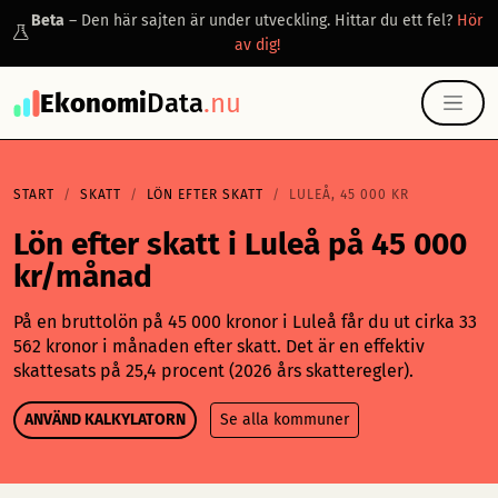
Beta
– Den här sajten är under utveckling. Hittar du ett fel?
Hör
av dig!
Ekonomi
Data
.nu
START
SKATT
LÖN EFTER SKATT
LULEÅ, 45 000 KR
Lön efter skatt i Luleå på 45 000
kr/månad
På en bruttolön på 45 000 kronor i Luleå får du ut cirka 33
562 kronor i månaden efter skatt. Det är en effektiv
skattesats på 25,4 procent (2026 års skatteregler).
ANVÄND KALKYLATORN
Se alla kommuner