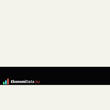
Ekonomi
Data
.nu
Data är grunden till fakta. ekonomidata.nu
drivs av folkrörelsen
Skiftet
. Hör av dig till
kontakt@ekonomidata.nu
om du har
förbättringsförslag.