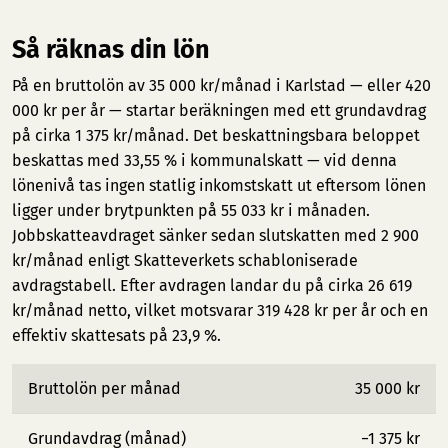
Så räknas din lön
På en bruttolön av 35 000 kr/månad i Karlstad — eller 420
000 kr per år — startar beräkningen med ett grundavdrag
på cirka 1 375 kr/månad. Det beskattningsbara beloppet
beskattas med 33,55 % i kommunalskatt — vid denna
lönenivå tas ingen statlig inkomstskatt ut eftersom lönen
ligger under brytpunkten på 55 033 kr i månaden.
Jobbskatteavdraget sänker sedan slutskatten med 2 900
kr/månad enligt Skatteverkets schabloniserade
avdragstabell. Efter avdragen landar du på cirka 26 619
kr/månad netto, vilket motsvarar 319 428 kr per år och en
effektiv skattesats på 23,9 %.
Bruttolön per månad
35 000 kr
Grundavdrag (månad)
−1 375 kr