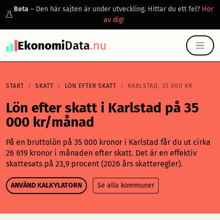
Beta
– Den här sajten är under utveckling. Hittar du ett fel?
Hör
av dig!
Ekonomi
Data
.nu
START
SKATT
LÖN EFTER SKATT
KARLSTAD, 35 000 KR
Lön efter skatt i Karlstad på 35
000 kr/månad
På en bruttolön på 35 000 kronor i Karlstad får du ut cirka
26 619 kronor i månaden efter skatt. Det är en effektiv
skattesats på 23,9 procent (2026 års skatteregler).
ANVÄND KALKYLATORN
Se alla kommuner