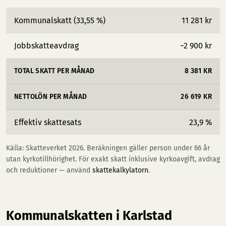
Kommunalskatt (33,55 %)
11 281 kr
Jobbskatteavdrag
−2 900 kr
TOTAL SKATT PER MÅNAD
8 381 KR
NETTOLÖN PER MÅNAD
26 619 KR
Effektiv skattesats
23,9 %
Källa: Skatteverket 2026. Beräkningen gäller person under 66 år
utan kyrkotillhörighet. För exakt skatt inklusive kyrkoavgift, avdrag
och reduktioner — använd
skattekalkylatorn
.
Kommunalskatten i Karlstad