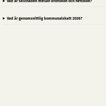
Vad är skillnaden mellan bruttolön och nettolön?
Vad är genomsnittlig kommunalskatt 2026?