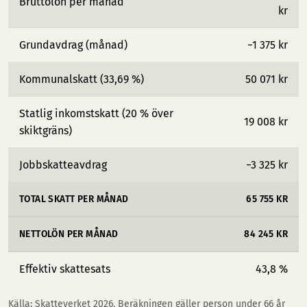
Bruttolön per månad
kr
Grundavdrag (månad)
−1 375 kr
Kommunalskatt (33,69 %)
50 071 kr
Statlig inkomstskatt (20 % över
19 008 kr
skiktgräns)
Jobbskatteavdrag
−3 325 kr
TOTAL SKATT PER MÅNAD
65 755 KR
NETTOLÖN PER MÅNAD
84 245 KR
Effektiv skattesats
43,8 %
Källa: Skatteverket 2026. Beräkningen gäller person under 66 år