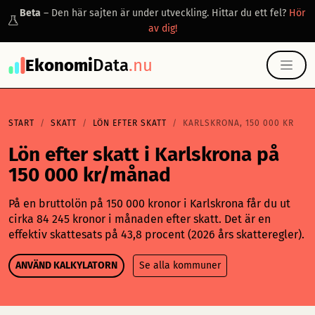
Beta
– Den här sajten är under utveckling. Hittar du ett fel?
Hör
av dig!
Ekonomi
Data
.nu
START
SKATT
LÖN EFTER SKATT
KARLSKRONA, 150 000 KR
Lön efter skatt i Karlskrona på
150 000 kr/månad
På en bruttolön på 150 000 kronor i Karlskrona får du ut
cirka 84 245 kronor i månaden efter skatt. Det är en
effektiv skattesats på 43,8 procent (2026 års skatteregler).
ANVÄND KALKYLATORN
Se alla kommuner