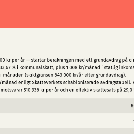
00 kr per år — startar beräkningen med ett grundavdrag på cir
3,67 % i kommunalskatt, plus 1 008 kr/månad i statlig inkoms
 i månaden (skiktgränsen 643 000 kr/år efter grundavdrag).
/månad enligt Skatteverkets schabloniserade avdragstabell. E
motsvarar 510 936 kr per år och en effektiv skattesats på 29,0
6