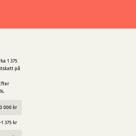
ka 1 375
tskatt på
fter
 %.
0 000 kr
−1 375 kr