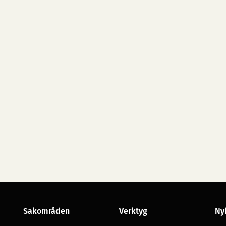
Sakområden
Verktyg
Ny