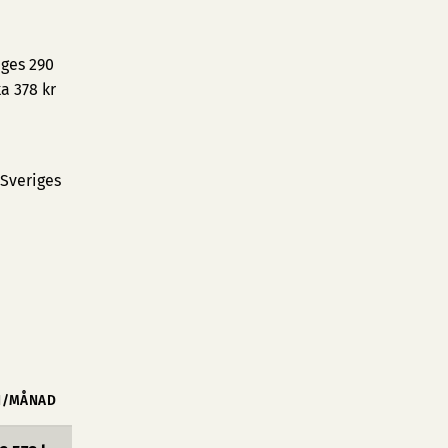
iges 290
a 378 kr
 Sveriges
N/MÅNAD