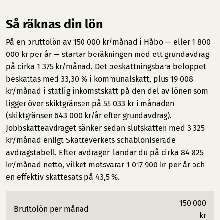
Så räknas din lön
På en bruttolön av 150 000 kr/månad i Håbo — eller 1 800
000 kr per år — startar beräkningen med ett grundavdrag
på cirka 1 375 kr/månad. Det beskattningsbara beloppet
beskattas med 33,30 % i kommunalskatt, plus 19 008
kr/månad i statlig inkomstskatt på den del av lönen som
ligger över skiktgränsen på 55 033 kr i månaden
(skiktgränsen 643 000 kr/år efter grundavdrag).
Jobbskatteavdraget sänker sedan slutskatten med 3 325
kr/månad enligt Skatteverkets schabloniserade
avdragstabell. Efter avdragen landar du på cirka 84 825
kr/månad netto, vilket motsvarar 1 017 900 kr per år och
en effektiv skattesats på 43,5 %.
150 000
Bruttolön per månad
kr