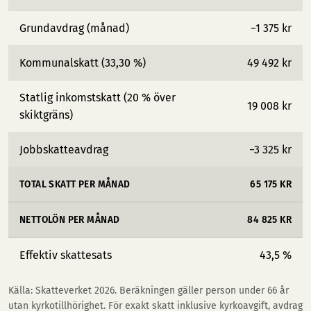
Grundavdrag (månad)
−1 375 kr
Kommunalskatt (33,30 %)
49 492 kr
Statlig inkomstskatt (20 % över
19 008 kr
skiktgräns)
Jobbskatteavdrag
−3 325 kr
TOTAL SKATT PER MÅNAD
65 175 KR
NETTOLÖN PER MÅNAD
84 825 KR
Effektiv skattesats
43,5 %
Källa: Skatteverket 2026. Beräkningen gäller person under 66 år
utan kyrkotillhörighet. För exakt skatt inklusive kyrkoavgift, avdrag