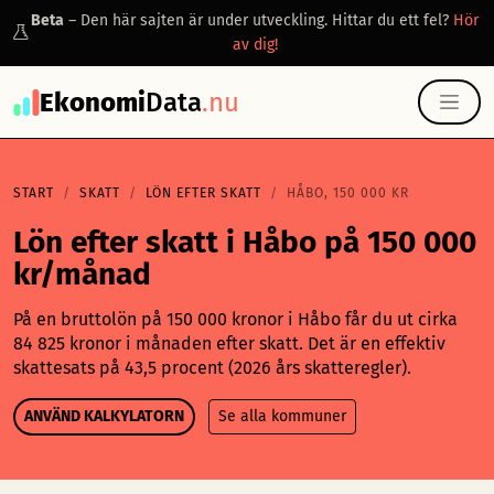
Beta
– Den här sajten är under utveckling. Hittar du ett fel?
Hör
av dig!
Ekonomi
Data
.nu
START
SKATT
LÖN EFTER SKATT
HÅBO, 150 000 KR
Lön efter skatt i Håbo på 150 000
kr/månad
På en bruttolön på 150 000 kronor i Håbo får du ut cirka
84 825 kronor i månaden efter skatt. Det är en effektiv
skattesats på 43,5 procent (2026 års skatteregler).
ANVÄND KALKYLATORN
Se alla kommuner