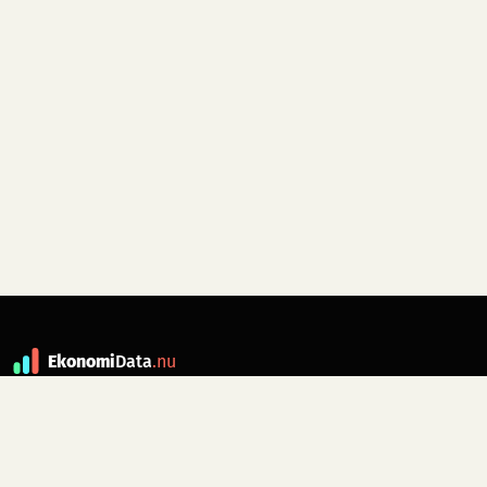
Ekonomi
Data
.nu
Data är grunden till fakta. ekonomidata.nu
drivs av folkrörelsen
Skiftet
. Hör av dig till
kontakt@ekonomidata.nu
om du har
förbättringsförslag.