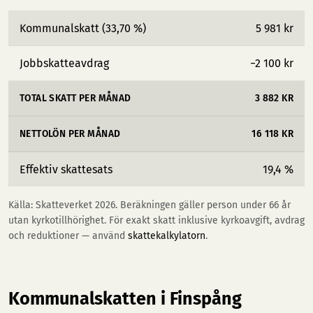
Kommunalskatt (33,70 %)
5 981 kr
Jobbskatteavdrag
−2 100 kr
TOTAL SKATT PER MÅNAD
3 882 KR
NETTOLÖN PER MÅNAD
16 118 KR
Effektiv skattesats
19,4 %
Källa: Skatteverket 2026. Beräkningen gäller person under 66 år
utan kyrkotillhörighet. För exakt skatt inklusive kyrkoavgift, avdrag
och reduktioner — använd
skattekalkylatorn
.
Kommunalskatten i Finspång