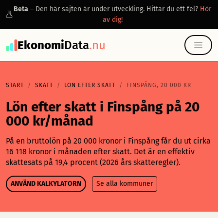
Beta
– Den här sajten är under utveckling. Hittar du ett fel?
Hör
av dig!
Ekonomi
Data
.nu
START
SKATT
LÖN EFTER SKATT
FINSPÅNG, 20 000 KR
Lön efter skatt i Finspång på 20
000 kr/månad
På en bruttolön på 20 000 kronor i Finspång får du ut cirka
16 118 kronor i månaden efter skatt. Det är en effektiv
skattesats på 19,4 procent (2026 års skatteregler).
ANVÄND KALKYLATORN
Se alla kommuner