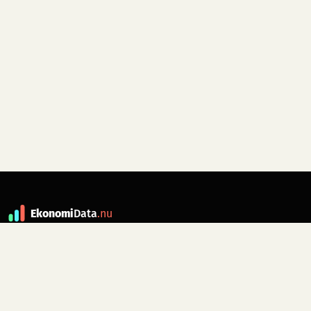
Ekonomi
Data
.nu
Data är grunden till fakta. ekonomidata.nu
drivs av folkrörelsen
Skiftet
. Hör av dig till
kontakt@ekonomidata.nu
om du har
förbättringsförslag.
Datakällor:
SCB, Riksbanken,