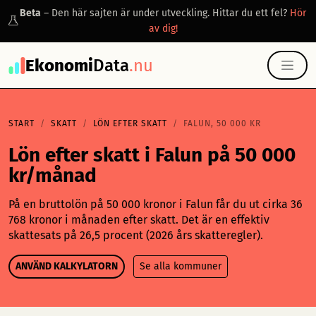
Beta
– Den här sajten är under utveckling. Hittar du ett fel?
Hör
av dig!
Ekonomi
Data
.nu
START
SKATT
LÖN EFTER SKATT
FALUN, 50 000 KR
Lön efter skatt i Falun på 50 000
kr/månad
På en bruttolön på 50 000 kronor i Falun får du ut cirka 36
768 kronor i månaden efter skatt. Det är en effektiv
skattesats på 26,5 procent (2026 års skatteregler).
ANVÄND KALKYLATORN
Se alla kommuner