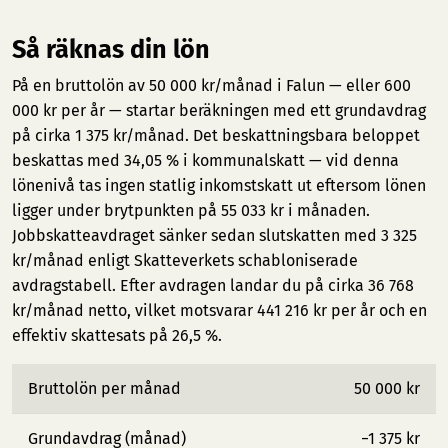
Så räknas din lön
På en bruttolön av 50 000 kr/månad i Falun — eller 600
000 kr per år — startar beräkningen med ett grundavdrag
på cirka 1 375 kr/månad. Det beskattningsbara beloppet
beskattas med 34,05 % i kommunalskatt — vid denna
lönenivå tas ingen statlig inkomstskatt ut eftersom lönen
ligger under brytpunkten på 55 033 kr i månaden.
Jobbskatteavdraget sänker sedan slutskatten med 3 325
kr/månad enligt Skatteverkets schabloniserade
avdragstabell. Efter avdragen landar du på cirka 36 768
kr/månad netto, vilket motsvarar 441 216 kr per år och en
effektiv skattesats på 26,5 %.
Bruttolön per månad
50 000 kr
Grundavdrag (månad)
−1 375 kr