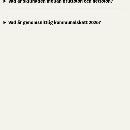
Vad är skillnaden mellan bruttolön och nettolön?
Vad är genomsnittlig kommunalskatt 2026?