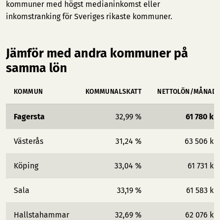
kommuner med högst medianinkomst
eller
inkomstranking för Sveriges rikaste kommuner
.
Jämför med andra kommuner på
samma lön
KOMMUN
KOMMUNALSKATT
NETTOLÖN/MÅNAD
Fagersta
32,99 %
61 780 kr
Västerås
31,24 %
63 506 kr
Köping
33,04 %
61 731 kr
Sala
33,19 %
61 583 kr
Hallstahammar
32,69 %
62 076 kr