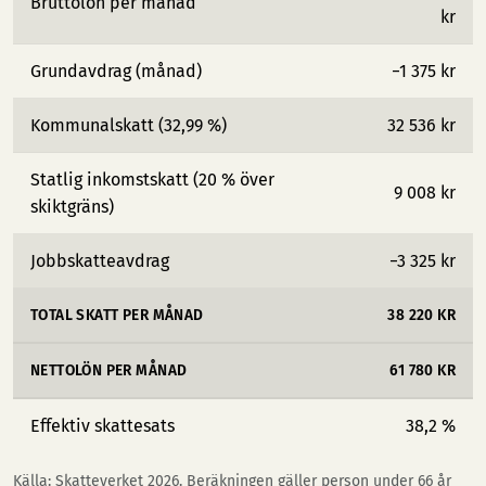
Bruttolön per månad
kr
Grundavdrag (månad)
−1 375 kr
Kommunalskatt (32,99 %)
32 536 kr
Statlig inkomstskatt (20 % över
9 008 kr
skiktgräns)
Jobbskatteavdrag
−3 325 kr
TOTAL SKATT PER MÅNAD
38 220 KR
NETTOLÖN PER MÅNAD
61 780 KR
Effektiv skattesats
38,2 %
Källa: Skatteverket 2026. Beräkningen gäller person under 66 år