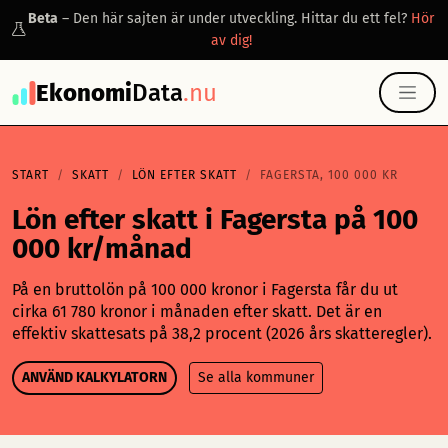
Beta
– Den här sajten är under utveckling. Hittar du ett fel?
Hör
av dig!
Ekonomi
Data
.nu
START
SKATT
LÖN EFTER SKATT
FAGERSTA, 100 000 KR
Lön efter skatt i Fagersta på 100
000 kr/månad
På en bruttolön på 100 000 kronor i Fagersta får du ut
cirka 61 780 kronor i månaden efter skatt. Det är en
effektiv skattesats på 38,2 procent (2026 års skatteregler).
ANVÄND KALKYLATORN
Se alla kommuner