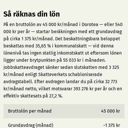
Så räknas din lön
På en bruttolön av 45 000 kr/månad i Dorotea — eller 540
000 kr per år — startar beräkningen med ett grundavdrag
på cirka 1 375 kr/månad. Det beskattningsbara beloppet
beskattas med 35,65 % i kommunalskatt — vid denna
lönenivå tas ingen statlig inkomstskatt ut eftersom lönen
ligger under brytpunkten på 55 033 kr i månaden.
Jobbskatteavdraget sänker sedan slutskatten med 3 325
kr/månad enligt Skatteverkets schabloniserade
avdragstabell. Efter avdragen landar du på cirka 32 773
kr/månad netto, vilket motsvarar 393 276 kr per år och en
effektiv skattesats på 27,2 %.
Bruttolön per månad
45 000 kr
Grundavdrag (månad)
−1 375 kr