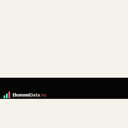
Ekonomi
Data
.nu
Data är grunden till fakta. ekonomidata.nu
drivs av folkrörelsen
Skiftet
. Hör av dig till
kontakt@ekonomidata.nu
om du har
förbättringsförslag.