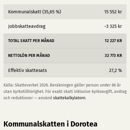
Kommunalskatt (35,65 %)
15 552 kr
Jobbskatteavdrag
−3 325 kr
TOTAL SKATT PER MÅNAD
12 227 KR
NETTOLÖN PER MÅNAD
32 773 KR
Effektiv skattesats
27,2 %
Källa: Skatteverket 2026. Beräkningen gäller person under 66 år
utan kyrkotillhörighet. För exakt skatt inklusive kyrkoavgift, avdrag
och reduktioner — använd
skattekalkylatorn
.
Kommunalskatten i Dorotea