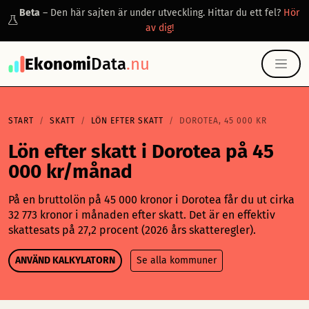
Beta
– Den här sajten är under utveckling. Hittar du ett fel?
Hör
av dig!
Ekonomi
Data
.nu
START
SKATT
LÖN EFTER SKATT
DOROTEA, 45 000 KR
Lön efter skatt i Dorotea på 45
000 kr/månad
På en bruttolön på 45 000 kronor i Dorotea får du ut cirka
32 773 kronor i månaden efter skatt. Det är en effektiv
skattesats på 27,2 procent (2026 års skatteregler).
ANVÄND KALKYLATORN
Se alla kommuner