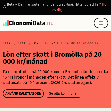
Beta
– Den här sajten är under utveckling. Hittar du ett fel?
Hör
av dig!
Ekonomi
Data
.nu
START
SKATT
LÖN EFTER SKATT
BROMÖLLA, 20 000 KR
Lön efter skatt i Bromölla på 20
000 kr/månad
På en bruttolön på 20 000 kronor i Bromölla får du ut cirka
16 111 kronor i månaden efter skatt. Det är en effektiv
skattesats på 19,4 procent (2026 års skatteregler).
ANVÄND KALKYLATORN
Se alla kommuner