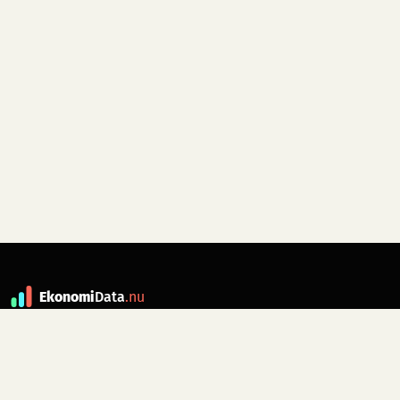
Ekonomi
Data
.nu
Data är grunden till fakta. ekonomidata.nu
drivs av folkrörelsen
Skiftet
. Hör av dig till
kontakt@ekonomidata.nu
om du har
förbättringsförslag.