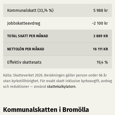
Kommunalskatt (33,74 %)
5 988 kr
Jobbskatteavdrag
−2 100 kr
TOTAL SKATT PER MÅNAD
3 889 KR
NETTOLÖN PER MÅNAD
16 111 KR
Effektiv skattesats
19,4 %
Källa: Skatteverket 2026. Beräkningen gäller person under 66 år
utan kyrkotillhörighet. För exakt skatt inklusive kyrkoavgift, avdrag
och reduktioner — använd
skattekalkylatorn
.
Kommunalskatten i Bromölla