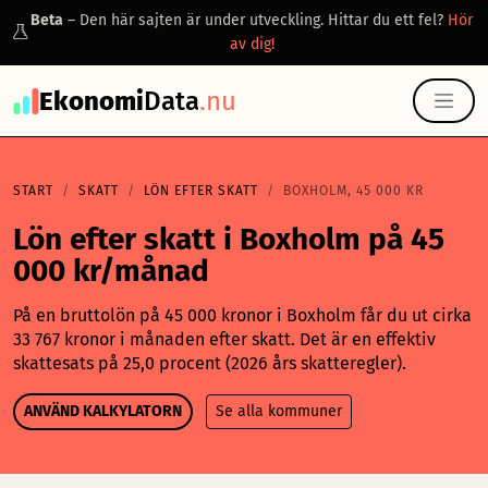
Beta
– Den här sajten är under utveckling. Hittar du ett fel?
Hör
av dig!
Ekonomi
Data
.nu
START
SKATT
LÖN EFTER SKATT
BOXHOLM, 45 000 KR
Lön efter skatt i Boxholm på 45
000 kr/månad
På en bruttolön på 45 000 kronor i Boxholm får du ut cirka
33 767 kronor i månaden efter skatt. Det är en effektiv
skattesats på 25,0 procent (2026 års skatteregler).
ANVÄND KALKYLATORN
Se alla kommuner