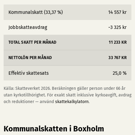
Kommunalskatt (33,37 %)
14 557 kr
Jobbskatteavdrag
−3 325 kr
TOTAL SKATT PER MÅNAD
11 233 KR
NETTOLÖN PER MÅNAD
33 767 KR
Effektiv skattesats
25,0 %
Källa: Skatteverket 2026. Beräkningen gäller person under 66 år
utan kyrkotillhörighet. För exakt skatt inklusive kyrkoavgift, avdrag
och reduktioner — använd
skattekalkylatorn
.
Kommunalskatten i Boxholm