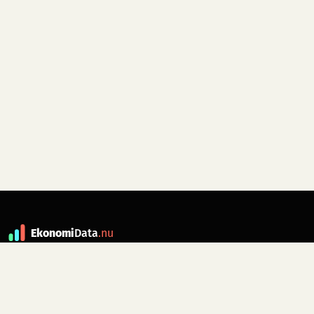
Ekonomi
Data
.nu
Data är grunden till fakta. ekonomidata.nu
drivs av folkrörelsen
Skiftet
. Hör av dig till
kontakt@ekonomidata.nu
om du har
förbättringsförslag.