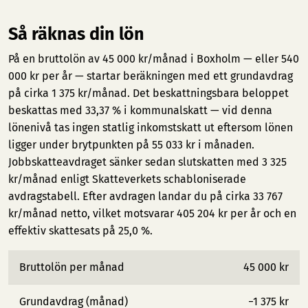
Så räknas din lön
På en bruttolön av 45 000 kr/månad i Boxholm — eller 540
000 kr per år — startar beräkningen med ett grundavdrag
på cirka 1 375 kr/månad. Det beskattningsbara beloppet
beskattas med 33,37 % i kommunalskatt — vid denna
lönenivå tas ingen statlig inkomstskatt ut eftersom lönen
ligger under brytpunkten på 55 033 kr i månaden.
Jobbskatteavdraget sänker sedan slutskatten med 3 325
kr/månad enligt Skatteverkets schabloniserade
avdragstabell. Efter avdragen landar du på cirka 33 767
kr/månad netto, vilket motsvarar 405 204 kr per år och en
effektiv skattesats på 25,0 %.
Bruttolön per månad
45 000 kr
Grundavdrag (månad)
−1 375 kr