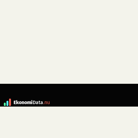
Ekonomi
Data
.nu
Data är grunden till fakta. ekonomidata.nu
drivs av folkrörelsen
Skiftet
. Hör av dig till
kontakt@ekonomidata.nu
om du har
förbättringsförslag.