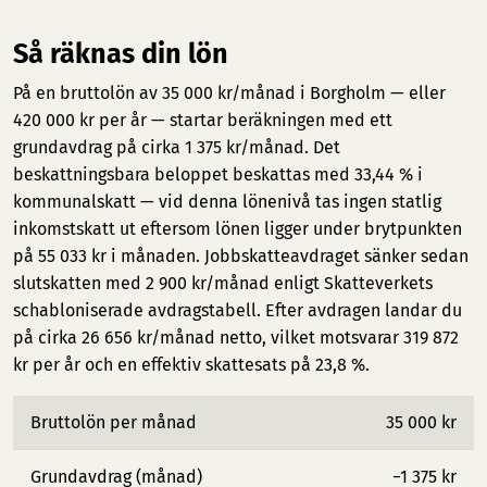
Så räknas din lön
På en bruttolön av 35 000 kr/månad i Borgholm — eller
420 000 kr per år — startar beräkningen med ett
grundavdrag på cirka 1 375 kr/månad. Det
beskattningsbara beloppet beskattas med 33,44 % i
kommunalskatt — vid denna lönenivå tas ingen statlig
inkomstskatt ut eftersom lönen ligger under brytpunkten
på 55 033 kr i månaden. Jobbskatteavdraget sänker sedan
slutskatten med 2 900 kr/månad enligt Skatteverkets
schabloniserade avdragstabell. Efter avdragen landar du
på cirka 26 656 kr/månad netto, vilket motsvarar 319 872
kr per år och en effektiv skattesats på 23,8 %.
Bruttolön per månad
35 000 kr
Grundavdrag (månad)
−1 375 kr