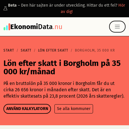
Beta
– Den här sajten är under utveckling. Hittar du ett fel?
Hör
av dig!
Ekonomi
Data
.nu
START
SKATT
LÖN EFTER SKATT
BORGHOLM, 35 000 KR
Lön efter skatt i Borgholm på 35
000 kr/månad
På en bruttolön på 35 000 kronor i Borgholm får du ut
cirka 26 656 kronor i månaden efter skatt. Det är en
effektiv skattesats på 23,8 procent (2026 års skatteregler).
ANVÄND KALKYLATORN
Se alla kommuner