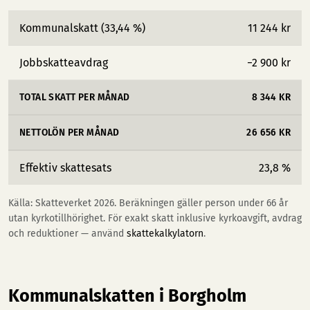
Kommunalskatt (33,44 %)
11 244 kr
Jobbskatteavdrag
−2 900 kr
TOTAL SKATT PER MÅNAD
8 344 KR
NETTOLÖN PER MÅNAD
26 656 KR
Effektiv skattesats
23,8 %
Källa: Skatteverket 2026. Beräkningen gäller person under 66 år
utan kyrkotillhörighet. För exakt skatt inklusive kyrkoavgift, avdrag
och reduktioner — använd
skattekalkylatorn
.
Kommunalskatten i Borgholm