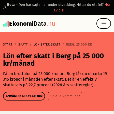
Beta
– Den här sajten är under utveckling. Hittar du ett fel?
Hör
av dig!
Ekonomi
Data
.nu
START
SKATT
LÖN EFTER SKATT
BERG, 25 000 KR
Lön efter skatt i Berg på 25 000
kr/månad
På en bruttolön på 25 000 kronor i Berg får du ut cirka 19
315 kronor i månaden efter skatt. Det är en effektiv
skattesats på 22,7 procent (2026 års skatteregler).
ANVÄND KALKYLATORN
Se alla kommuner