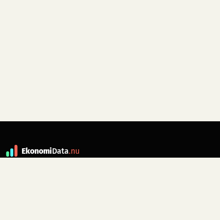
Ekonomi
Data
.nu
Data är grunden till fakta. ekonomidata.nu
drivs av folkrörelsen
Skiftet
. Hör av dig till
kontakt@ekonomidata.nu
om du har
förbättringsförslag.
Datakällor:
SCB, Riksbanken,