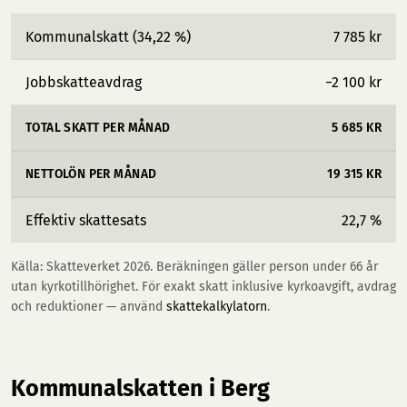
Kommunalskatt (34,22 %)
7 785 kr
Jobbskatteavdrag
−2 100 kr
TOTAL SKATT PER MÅNAD
5 685 KR
NETTOLÖN PER MÅNAD
19 315 KR
Effektiv skattesats
22,7 %
Källa: Skatteverket 2026. Beräkningen gäller person under 66 år
utan kyrkotillhörighet. För exakt skatt inklusive kyrkoavgift, avdrag
och reduktioner — använd
skattekalkylatorn
.
Kommunalskatten i Berg