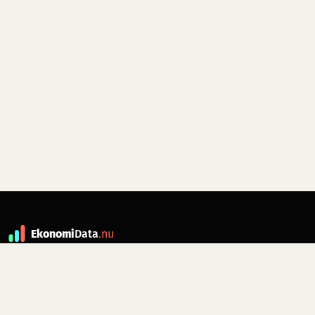
Ekonomi
Data
.nu
Data är grunden till fakta. ekonomidata.nu
drivs av folkrörelsen
Skiftet
. Hör av dig till
kontakt@ekonomidata.nu
om du har
förbättringsförslag.