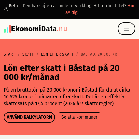
Beta
– Den här sajten är under utveckling. Hittar du ett fel?
Hör
av dig!
Ekonomi
Data
.nu
START
SKATT
LÖN EFTER SKATT
BÅSTAD, 20 000 KR
Lön efter skatt i Båstad på 20
000 kr/månad
På en bruttolön på 20 000 kronor i Båstad får du ut cirka
16 525 kronor i månaden efter skatt. Det är en effektiv
skattesats på 17,4 procent (2026 års skatteregler).
ANVÄND KALKYLATORN
Se alla kommuner