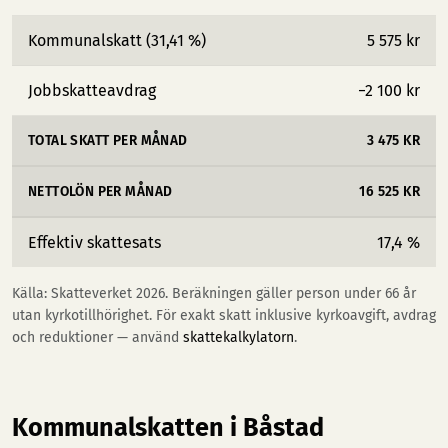
Kommunalskatt (31,41 %)
5 575 kr
Jobbskatteavdrag
−2 100 kr
TOTAL SKATT PER MÅNAD
3 475 KR
NETTOLÖN PER MÅNAD
16 525 KR
Effektiv skattesats
17,4 %
Källa: Skatteverket 2026. Beräkningen gäller person under 66 år
utan kyrkotillhörighet. För exakt skatt inklusive kyrkoavgift, avdrag
och reduktioner — använd
skattekalkylatorn
.
Kommunalskatten i Båstad