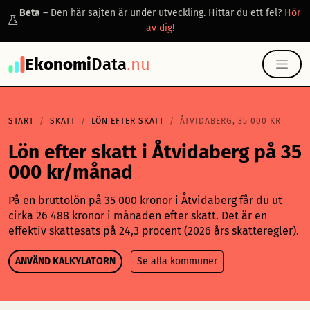
Beta
– Den här sajten är under utveckling. Hittar du ett fel?
Hör
av dig!
Ekonomi
Data
.nu
START
SKATT
LÖN EFTER SKATT
ÅTVIDABERG, 35 000 KR
Lön efter skatt i Åtvidaberg på 35
000 kr/månad
På en bruttolön på 35 000 kronor i Åtvidaberg får du ut
cirka 26 488 kronor i månaden efter skatt. Det är en
effektiv skattesats på 24,3 procent (2026 års skatteregler).
ANVÄND KALKYLATORN
Se alla kommuner