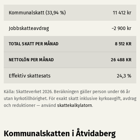
Kommunalskatt (33,94 %)
11 412 kr
Jobbskatteavdrag
−2 900 kr
TOTAL SKATT PER MÅNAD
8 512 KR
NETTOLÖN PER MÅNAD
26 488 KR
Effektiv skattesats
24,3 %
Källa: Skatteverket 2026. Beräkningen gäller person under 66 år
utan kyrkotillhörighet. För exakt skatt inklusive kyrkoavgift, avdrag
och reduktioner — använd
skattekalkylatorn
.
Kommunalskatten i Åtvidaberg