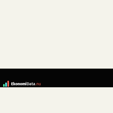
Ekonomi
Data
.nu
Data är grunden till fakta. ekonomidata.nu
drivs av folkrörelsen
Skiftet
. Hör av dig till
kontakt@ekonomidata.nu
om du har
förbättringsförslag.