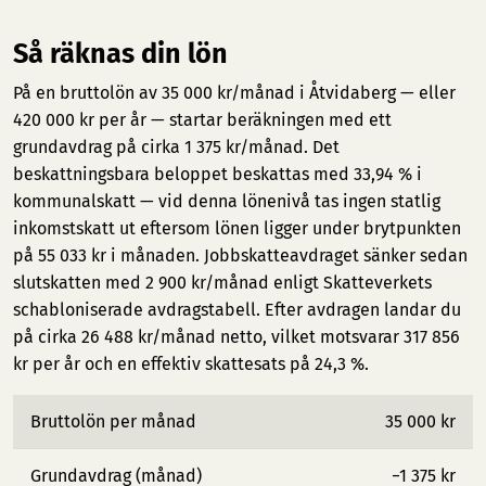
Så räknas din lön
På en bruttolön av 35 000 kr/månad i Åtvidaberg — eller
420 000 kr per år — startar beräkningen med ett
grundavdrag på cirka 1 375 kr/månad. Det
beskattningsbara beloppet beskattas med 33,94 % i
kommunalskatt — vid denna lönenivå tas ingen statlig
inkomstskatt ut eftersom lönen ligger under brytpunkten
på 55 033 kr i månaden. Jobbskatteavdraget sänker sedan
slutskatten med 2 900 kr/månad enligt Skatteverkets
schabloniserade avdragstabell. Efter avdragen landar du
på cirka 26 488 kr/månad netto, vilket motsvarar 317 856
kr per år och en effektiv skattesats på 24,3 %.
Bruttolön per månad
35 000 kr
Grundavdrag (månad)
−1 375 kr