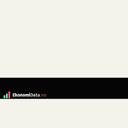
Ekonomi
Data
.nu
Data är grunden till fakta. ekonomidata.nu
drivs av folkrörelsen
Skiftet
. Hör av dig till
kontakt@ekonomidata.nu
om du har
förbättringsförslag.