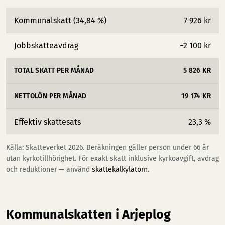
Kommunalskatt (34,84 %)
7 926 kr
Jobbskatteavdrag
−2 100 kr
TOTAL SKATT PER MÅNAD
5 826 KR
NETTOLÖN PER MÅNAD
19 174 KR
Effektiv skattesats
23,3 %
Källa: Skatteverket 2026. Beräkningen gäller person under 66 år
utan kyrkotillhörighet. För exakt skatt inklusive kyrkoavgift, avdrag
och reduktioner — använd
skattekalkylatorn
.
Kommunalskatten i Arjeplog