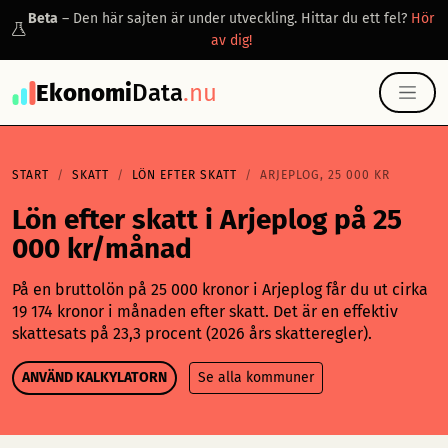
Beta
– Den här sajten är under utveckling. Hittar du ett fel?
Hör
av dig!
Ekonomi
Data
.nu
START
SKATT
LÖN EFTER SKATT
ARJEPLOG, 25 000 KR
Lön efter skatt i Arjeplog på 25
000 kr/månad
På en bruttolön på 25 000 kronor i Arjeplog får du ut cirka
19 174 kronor i månaden efter skatt. Det är en effektiv
skattesats på 23,3 procent (2026 års skatteregler).
ANVÄND KALKYLATORN
Se alla kommuner