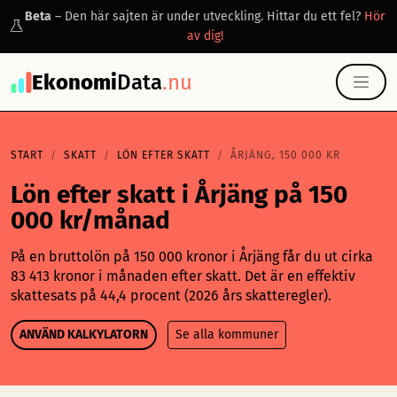
Beta
– Den här sajten är under utveckling. Hittar du ett fel?
Hör
av dig!
Ekonomi
Data
.nu
START
SKATT
LÖN EFTER SKATT
ÅRJÄNG, 150 000 KR
Lön efter skatt i Årjäng på 150
000 kr/månad
På en bruttolön på 150 000 kronor i Årjäng får du ut cirka
83 413 kronor i månaden efter skatt. Det är en effektiv
skattesats på 44,4 procent (2026 års skatteregler).
ANVÄND KALKYLATORN
Se alla kommuner