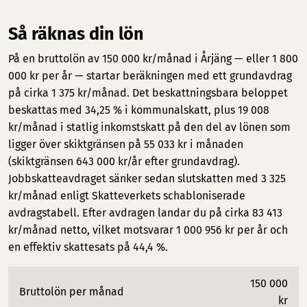
Så räknas din lön
På en bruttolön av 150 000 kr/månad i Årjäng — eller 1 800
000 kr per år — startar beräkningen med ett grundavdrag
på cirka 1 375 kr/månad. Det beskattningsbara beloppet
beskattas med 34,25 % i kommunalskatt, plus 19 008
kr/månad i statlig inkomstskatt på den del av lönen som
ligger över skiktgränsen på 55 033 kr i månaden
(skiktgränsen 643 000 kr/år efter grundavdrag).
Jobbskatteavdraget sänker sedan slutskatten med 3 325
kr/månad enligt Skatteverkets schabloniserade
avdragstabell. Efter avdragen landar du på cirka 83 413
kr/månad netto, vilket motsvarar 1 000 956 kr per år och
en effektiv skattesats på 44,4 %.
150 000
Bruttolön per månad
kr