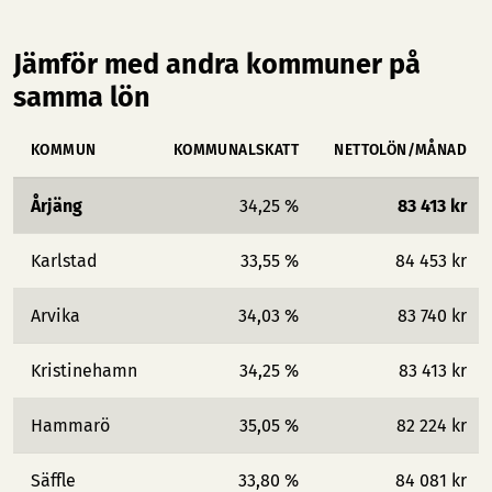
Jämför med andra kommuner på
samma lön
KOMMUN
KOMMUNALSKATT
NETTOLÖN/MÅNAD
Årjäng
34,25 %
83 413 kr
Karlstad
33,55 %
84 453 kr
Arvika
34,03 %
83 740 kr
Kristinehamn
34,25 %
83 413 kr
Hammarö
35,05 %
82 224 kr
Säffle
33,80 %
84 081 kr