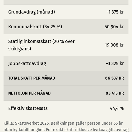
Grundavdrag (månad)
−1 375 kr
Kommunalskatt (34,25 %)
50 904 kr
Statlig inkomstskatt (20 % över
19 008 kr
skiktgräns)
Jobbskatteavdrag
−3 325 kr
TOTAL SKATT PER MÅNAD
66 587 KR
NETTOLÖN PER MÅNAD
83 413 KR
Effektiv skattesats
44,4 %
Källa: Skatteverket 2026. Beräkningen gäller person under 66 år
utan kyrkotillhörighet. För exakt skatt inklusive kyrkoavgift, avdrag