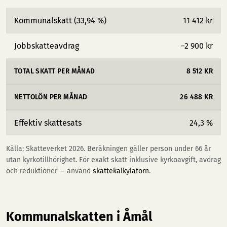
Kommunalskatt (33,94 %)
11 412 kr
Jobbskatteavdrag
−2 900 kr
TOTAL SKATT PER MÅNAD
8 512 KR
NETTOLÖN PER MÅNAD
26 488 KR
Effektiv skattesats
24,3 %
Källa: Skatteverket 2026. Beräkningen gäller person under 66 år
utan kyrkotillhörighet. För exakt skatt inklusive kyrkoavgift, avdrag
och reduktioner — använd
skattekalkylatorn
.
Kommunalskatten i Åmål