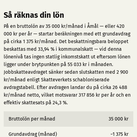
Så räknas din lön
På en bruttolön av 35 000 kr/månad i Åmål — eller 420
000 kr per år — startar beräkningen med ett grundavdrag
på cirka 1 375 kr/månad. Det beskattningsbara beloppet
beskattas med 33,94 % i kommunalskatt — vid denna
lönenivå tas ingen statlig inkomstskatt ut eftersom lönen
ligger under brytpunkten på 55 033 kr i månaden.
Jobbskatteavdraget sänker sedan slutskatten med 2 900
kr/månad enligt Skatteverkets schabloniserade
avdragstabell. Efter avdragen landar du på cirka 26 488
kr/månad netto, vilket motsvarar 317 856 kr per år och en
effektiv skattesats på 24,3 %.
Bruttolön per månad
35 000 kr
Grundavdrag (månad)
−1 375 kr