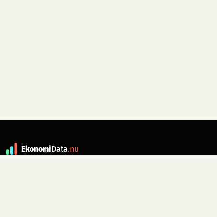
Ekonomi
Data
.nu
Data är grunden till fakta. ekonomidata.nu
drivs av folkrörelsen
Skiftet
. Hör av dig till
kontakt@ekonomidata.nu
om du har
förbättringsförslag.
Datakällor:
SCB, Riksbanken,