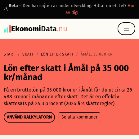
Beta
– Den här sajten är under utveckling. Hittar du ett fel?
Hör
av dig!
Ekonomi
Data
.nu
START
SKATT
LÖN EFTER SKATT
ÅMÅL, 35 000 KR
Lön efter skatt i Åmål på 35 000
kr/månad
På en bruttolön på 35 000 kronor i Åmål får du ut cirka 26
488 kronor i månaden efter skatt. Det är en effektiv
skattesats på 24,3 procent (2026 års skatteregler).
ANVÄND KALKYLATORN
Se alla kommuner