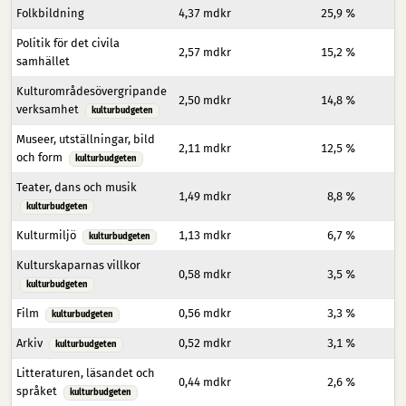
Folkbildning
4,37 mdkr
25,9 %
Politik för det civila
2,57 mdkr
15,2 %
samhället
Kulturområdesövergripande
2,50 mdkr
14,8 %
verksamhet
kulturbudgeten
Museer, utställningar, bild
2,11 mdkr
12,5 %
och form
kulturbudgeten
Teater, dans och musik
1,49 mdkr
8,8 %
kulturbudgeten
Kulturmiljö
1,13 mdkr
6,7 %
kulturbudgeten
Kulturskaparnas villkor
0,58 mdkr
3,5 %
kulturbudgeten
Film
0,56 mdkr
3,3 %
kulturbudgeten
Arkiv
0,52 mdkr
3,1 %
kulturbudgeten
Litteraturen, läsandet och
0,44 mdkr
2,6 %
språket
kulturbudgeten