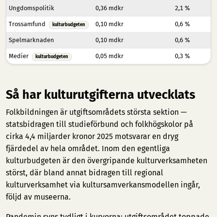
Ungdomspolitik
0,36 mdkr
2,1 %
Trossamfund
0,10 mdkr
0,6 %
kulturbudgeten
Spelmarknaden
0,10 mdkr
0,6 %
Medier
0,05 mdkr
0,3 %
kulturbudgeten
Så har kulturutgifterna utvecklats
Folkbildningen är utgiftsområdets största sektion —
statsbidragen till studieförbund och folkhögskolor på
cirka 4,4 miljarder kronor 2025 motsvarar en dryg
fjärdedel av hela området. Inom den egentliga
kulturbudgeten är den övergripande kulturverksamheten
störst, där bland annat bidragen till regional
kulturverksamhet via kultursamverkansmodellen ingår,
följd av museerna.
Pandemin syns tydligt i kurvorna: utgiftsområdet toppade