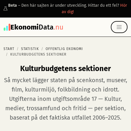
Beta
– Den här sajten är under utveckling. Hittar du ett fel?
Hör
av dig!
Ekonomi
Data
.nu
START
STATISTIK
OFFENTLIG EKONOMI
KULTURBUDGETENS SEKTIONER
Kulturbudgetens sektioner
Så mycket lägger staten på scenkonst, museer,
film, kulturmiljö, folkbildning och idrott.
Utgifterna inom utgiftsområde 17 — Kultur,
medier, trossamfund och fritid — per sektion,
baserat på det faktiska utfallet 2006–2025.