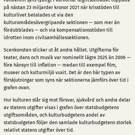
på nästan 23 miljarder kronor 2021 när krisstöden till
kulturlivet betalades ut via den
kulturområdesövergripande sektionen — som mer än
fördubblades — och via kompensationsstöden till
idrotten inom civilsamhällessektionen.
Scenkonsten sticker ut åt andra hållet. Utgifterna för
teater, dans och musik var nominellt lägre 2025 än 2006 —
före hänsyn till inflation — medan till exempel film,
museer och kulturmiljö vuxit. Det är den här typen av
förskjutningar som syns när sektionerna jämförs över tid i
grafen ovan.
Hur kulturen står sig mot försvar, sjukvård och andra delar
av statens utgifter visas i
grafen över statsbudgetens
utgiftsområden
, och
kulturbudgetens andel av
statsbudgeten
följer den samlade kulturbudgetens storlek
relativt statens utgifter över tid.