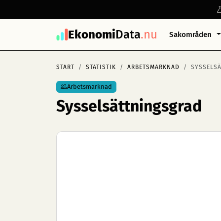
Ekonomi
Data
.nu
Sakområden
START
STATISTIK
ARBETSMARKNAD
SYSSELS
Arbetsmarknad
Sysselsättningsgrad