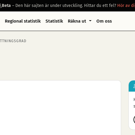
Beta
– Den här sajten är under utveckling. Hittar du ett fel?
Hör av di
Regional statistik
Statistik
Räkna ut
Om oss
ÄTTNINGSGRAD