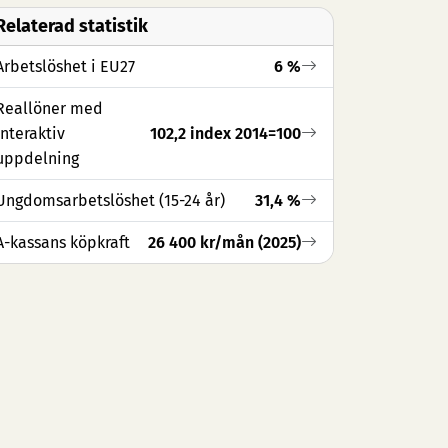
Relaterad statistik
Arbetslöshet i EU27
6 %
Reallöner med
interaktiv
102,2 index 2014=100
uppdelning
Ungdomsarbetslöshet (15-24 år)
31,4 %
A-kassans köpkraft
26 400 kr/mån (2025)