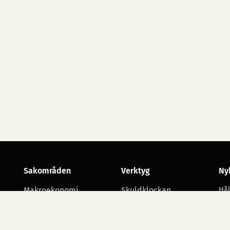
Sakområden
Verktyg
Ny
Makroekonomi
Skuldklockan
Hål
utv
Skatt
Opinionsmätningar
Arbetsmarknad
Statsbudgetens