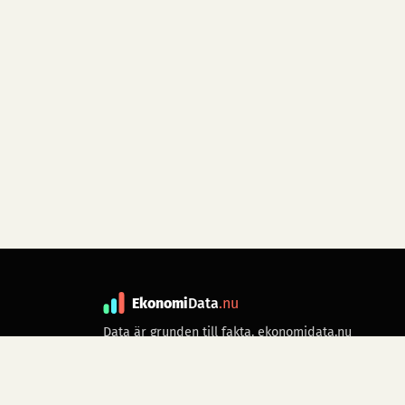
Ekonomi
Data
.nu
Data är grunden till fakta. ekonomidata.nu
drivs av folkrörelsen
Skiftet
. Hör av dig till
kontakt@ekonomidata.nu
om du har
förbättringsförslag.