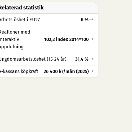
Relaterad statistik
Arbetslöshet i EU27
6 %
Reallöner med
interaktiv
102,2 index 2014=100
uppdelning
Ungdomsarbetslöshet (15-24 år)
31,4 %
A-kassans köpkraft
26 400 kr/mån (2025)