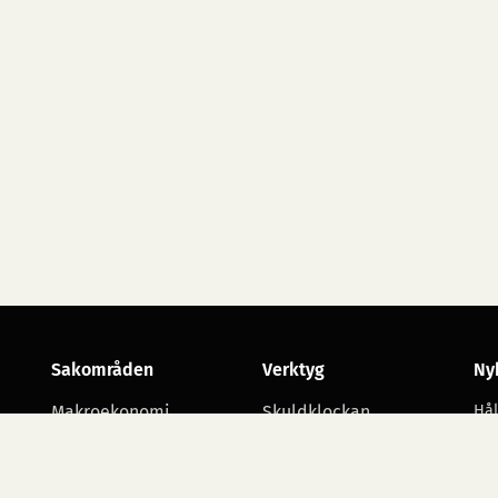
Sakområden
Verktyg
Ny
Makroekonomi
Skuldklockan
Hål
utv
Skatt
Opinionsmätningar
Arbetsmarknad
Statsbudgetens