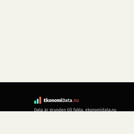
Ekonomi
Data
.nu
Data är grunden till fakta. ekonomidata.nu
drivs av folkrörelsen
Skiftet
. Hör av dig till
kontakt@ekonomidata.nu
om du har
förbättringsförslag.