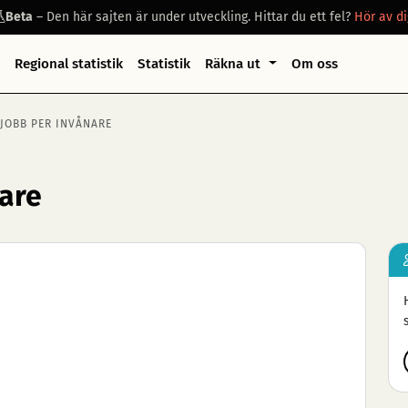
Beta
– Den här sajten är under utveckling. Hittar du ett fel?
Hör av di
Regional statistik
Statistik
Räkna ut
Om oss
 JOBB PER INVÅNARE
nare