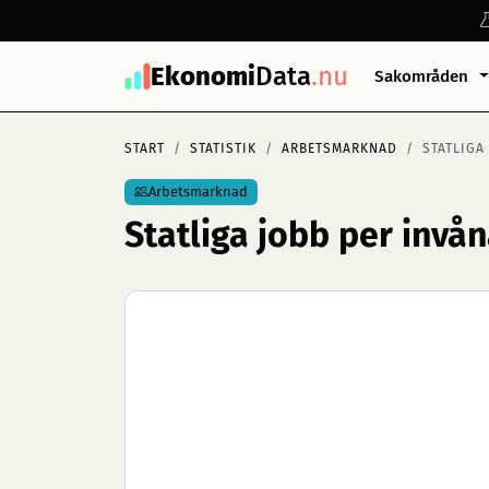
Ekonomi
Data
.nu
Sakområden
START
STATISTIK
ARBETSMARKNAD
STATLIGA
Arbetsmarknad
Statliga jobb per invå