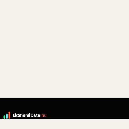
Ekonomi
Data
.nu
Data är grunden till fakta. ekonomidata.nu