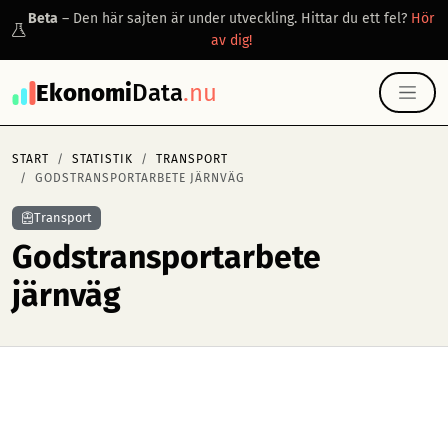
Beta
– Den här sajten är under utveckling. Hittar du ett fel?
Hör
av dig!
Ekonomi
Data
.nu
START
STATISTIK
TRANSPORT
GODSTRANSPORTARBETE JÄRNVÄG
Transport
Godstransportarbete
järnväg